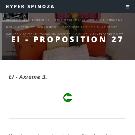
HYPER-SPINOZA
Accueil
>
Hyper-Ethique
>
I. Première Partie : "De Dieu" (Pars Prima : De
Deo)
>
A partir de Dieu ( a deo) : Propositions 16 à 36
>
b - La nature
naturée
>
La réalité modale du point de vue du fini
>
EI - Proposition 27
EI - PROPOSITION 27
EI - Axiome 3
.