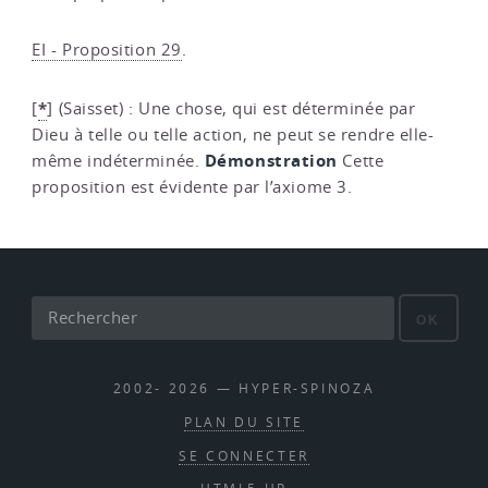
EI - Proposition 29
.
*
[
]
(Saisset) : Une chose, qui est déterminée par
Dieu à telle ou telle action, ne peut se rendre elle-
Démonstration
même indéterminée.
Cette
proposition est évidente par l’axiome 3.
OK
2002- 2026 — HYPER-SPINOZA
PLAN DU SITE
SE CONNECTER