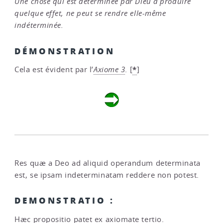
Une chose qui est déterminée par Dieu à produire
quelque effet, ne peut se rendre elle-même
indéterminée.
DÉMONSTRATION
*
Cela est évident par l’
Axiome 3
.
[
]
Res quæ a Deo ad aliquid operandum determinata
est, se ipsam indeterminatam reddere non potest.
DEMONSTRATIO :
Hæc propositio patet ex axiomate tertio.