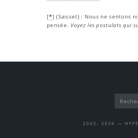
*
[
]
(Saisset) : Nous ne sentons n
pensée.
Voyez les postulats qui s
2002- 2026 — HYP