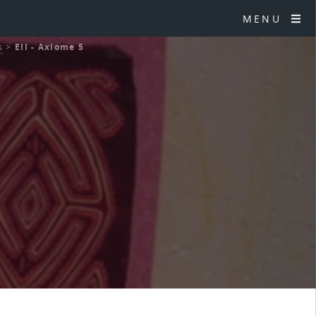
MENU
s
>
EII - Axiome 5