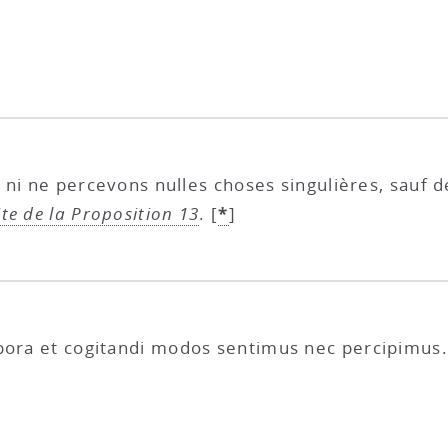
ni ne percevons nulles choses singulières, sauf 
*
ite de la Proposition 13
.
[
]
pora et cogitandi modos sentimus nec percipimus.