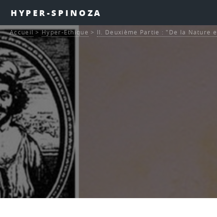
HYPER-SPINOZA
Accueil
>
Hyper-Ethique
>
II. Deuxième Partie : "De la Nature e