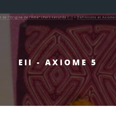
t de l’Origine de l’Âme" (Pars secunda (…)
>
Définitions et Axiome
EII - AXIOME 5