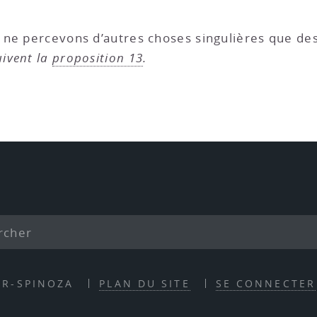
i ne percevons d’autres choses singulières que de
uivent la
proposition 13
.
ER-SPINOZA
PLAN DU SITE
SE CONNECTER