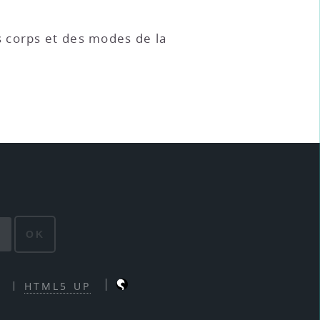
s corps et des modes de la
OK
HTML5 UP