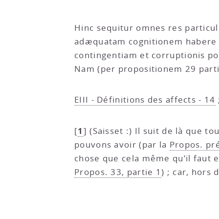
Hinc sequitur omnes res particu
adæquatam cognitionem habere 
contingentiam et corruptionis pos
Nam (per propositionem 29 parti
EIII - Définitions des affects - 14
1
[
]
(Saisset :) Il suit de là que 
pouvons avoir (par la
Propos. pr
chose que cela même qu’il faut en
Propos. 33, partie 1
) ; car, hors 