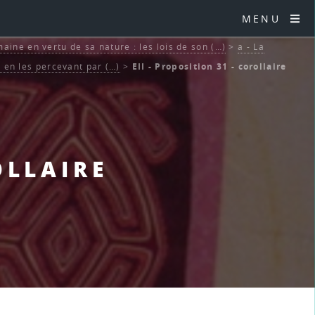
MENU
aine en vertu de sa nature : les lois de son (…)
>
a - La
en les percevant par (…)
>
EII - Proposition 31 - corollaire
OLLAIRE