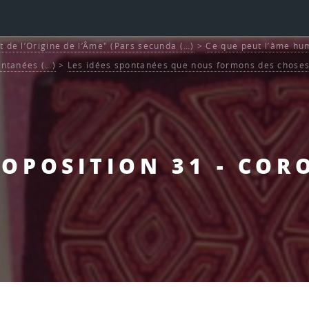
t de l’Origine de l’Âme" (Pars secunda (…)
>
Ce que peut l’âme hum
ontanées (…)
>
Les idées spontanées que nous formons des choses 
PROPOSITION 31 - COR