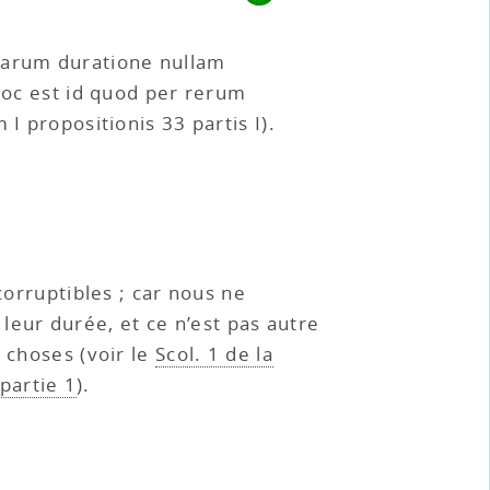
 earum duratione nullam
c est id quod per rerum
I propositionis 33 partis I).
 corruptibles ; car nous ne
leur durée, et ce n’est pas autre
 choses (voir le
Scol. 1 de la
partie 1
).