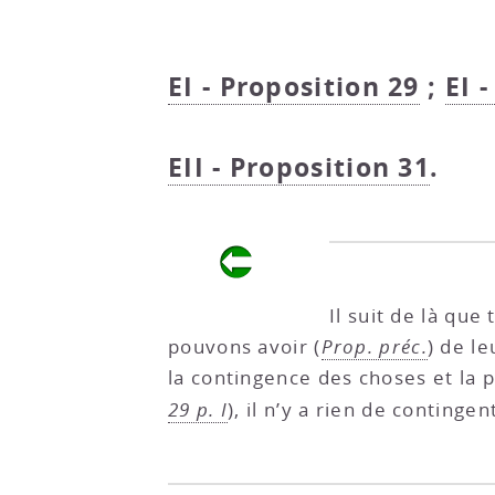
EI - Proposition 29
;
EI 
EII - Proposition 31
.
Il suit de là que
pouvons avoir (
Prop. préc.
) de l
la contingence des choses et la p
29 p. I
), il n’y a rien de contingen