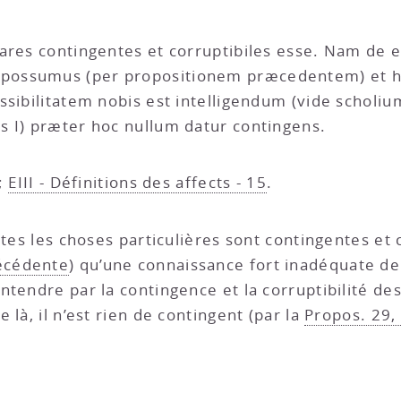
lares contingentes et corruptibiles esse. Nam de
possumus (per propositionem præcedentem) et ho
sibilitatem nobis est intelligendum (vide scholium 
s I) præter hoc nullum datur contingens.
;
EIII - Définitions des affects - 15
.
toutes les choses particulières sont contingentes et
écédente
) qu’une connaissance fort inadéquate de 
tendre par la contingence et la corruptibilité des
de là, il n’est rien de contingent (par la
Propos. 29, 