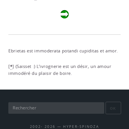
Ebrietas est immoderata potandi cupiditas et amor.
*
[
]
(Saisset :) L’ivrognerie est un désir, un amour
immodéré du plaisir de boire.
OK
2002- 2026 — HYPER-SPINOZA