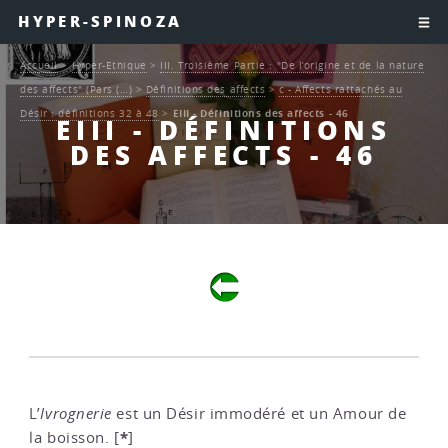
HYPER-SPINOZA
Accueil
>
Hyper-Ethique
>
III. Troisième Partie : "De l’origine et de la nature
des affects" (Pars (…)
>
Définitions des affects
>
c - Affects rattachés au
Désir : définitions 32 à 48
>
EIII - Définitions des affects - 46
EIII - DÉFINITIONS
DES AFFECTS - 46
L’
Ivrognerie
est un Désir immodéré et un Amour de
*
la boisson.
[
]