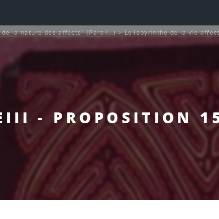
et de la nature des affects" (Pars (…)
>
Le labyrinthe de la vie affec
EIII - PROPOSITION 1