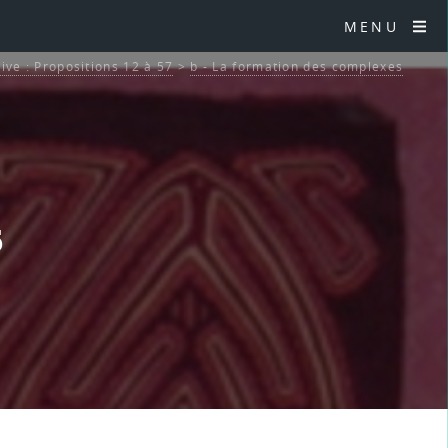
MENU
tive : Propositions 12 à 57
>
b - La formation des complexes
5