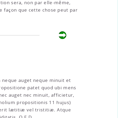
ection sera, non par elle-même,
me façon que cette chose peut par
am neque auget neque minuit et
propositione patet quod ubi mens
ec auget nec minuit, afficietur,
cholium propositionis 11 hujus)
rit lætitiæ vel tristitiæ. Atque
itatis. Q.E.D.