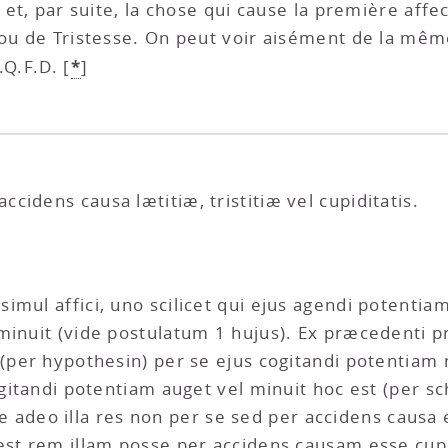
; et, par suite, la chose qui cause la première aff
 ou de Tristesse. On peut voir aisément de la mê
*
.Q.F.D.
[
]
idens causa lætitiæ, tristitiæ vel cupiditatis.
imul affici, uno scilicet qui ejus agendi potenti
minuit (vide postulatum 1 hujus). Ex præcedenti 
(per hypothesin) per se ejus cogitandi potentiam n
ogitandi potentiam auget vel minuit hoc est (per s
que adeo illa res non per se sed per accidens causa e
est rem illam posse per accidens causam esse cupid