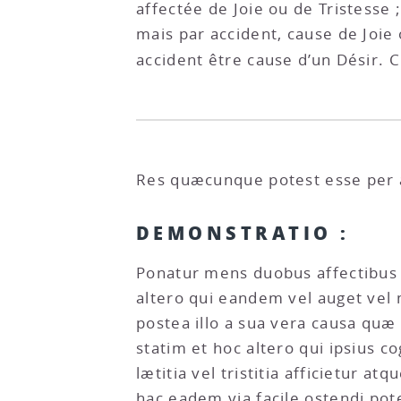
affectée de Joie ou de Tristesse 
mais par accident, cause de Joie
accident être cause d’un Désir. C
Res quæcunque potest esse per acc
DEMONSTRATIO :
Ponatur mens duobus affectibus s
altero qui eandem vel auget vel 
postea illo a sua vera causa quæ 
statim et hoc altero qui ipsius c
lætitia vel tristitia afficietur at
hac eadem via facile ostendi pot