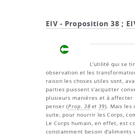
EIV - Proposition 38
;
EI
L’utilité qui se 
observation et les transformation
raison les choses utiles sont, av
parties puissent s’acquitter conv
plusieurs manières et à affecter
penser (
Prop. 38
et
39
). Mais le
suite, pour nourrir les Corps, co
Le Corps humain, en effet, est c
constamment besoin d’aliments va