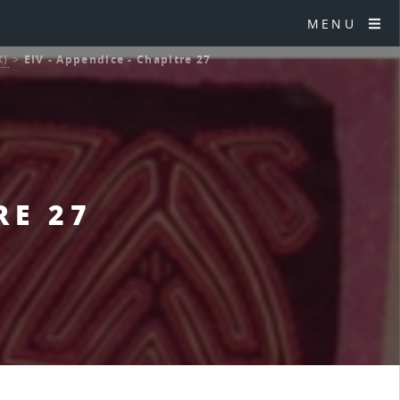
MENU
X)
>
EIV - Appendice - Chapitre 27
RE 27