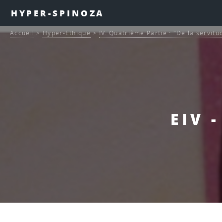
HYPER-SPINOZA
Accueil
>
Hyper-Ethique
>
IV. Quatrième Partie : "De la servitu
EIV 