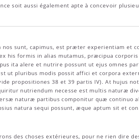
nce soit aussi également apte à concevoir plusieu
a nos sunt, capimus, est præter experientiam et 
 his formis in alias mutamus, præcipua corporis 
pus ita alere et nutrire possunt ut ejus omnes part
t ut pluribus modis possit affici et corpora exter
ide propositiones 38 et 39 partis IV). At hujus n
quiritur nutriendum necesse est multis naturæ div
rsæ naturæ partibus componitur quæ continuo ali
psius natura sequi possunt, æque aptum sit et c
s tirons des choses extérieures, pour ne rien dire 