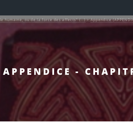
de humaine, ou de la force des affects" (…)
>
Appendice (APPENDI
- APPENDICE - CHAPIT