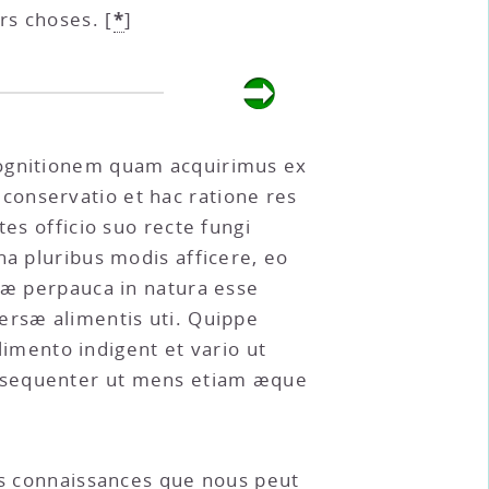
*
rs choses.
[
]
cognitionem quam acquirimus ex
conservatio et hac ratione res
es officio suo recte fungi
na pluribus modis afficere, eo
otæ perpauca in natura esse
ersæ alimentis uti. Quippe
mento indigent et vario ut
onsequenter ut mens etiam æque
des connaissances que nous peut