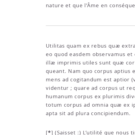
nature et que l’Âme en conséque
Utilitas quam ex rebus quæ extr
eo quod easdem observamus et ex
illæ imprimis utiles sunt quæ cor
queant. Nam quo corpus aptius es
mens ad cogitandum est aptior (v
videntur ; quare ad corpus ut re
humanum corpus ex plurimis dive
totum corpus ad omnia quæ ex i
apta sit ad plura concipiendum.
*
[
]
(Saisset :) L’utilité que nou