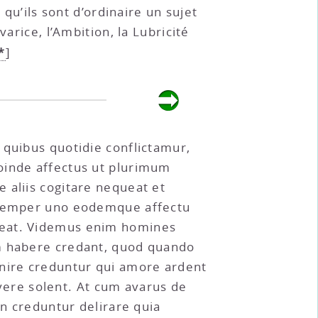
 qu’ils sont d’ordinaire un sujet
arice, l’Ambition, la Lubricité
*
]
 quibus quotidie conflictamur,
oinde affectus ut plurimum
 aliis cogitare nequeat et
i semper uno eodemque affectu
æreat. Videmus enim homines
am habere credant, quod quando
anire creduntur qui amore ardent
ere solent. At cum avarus de
on creduntur delirare quia