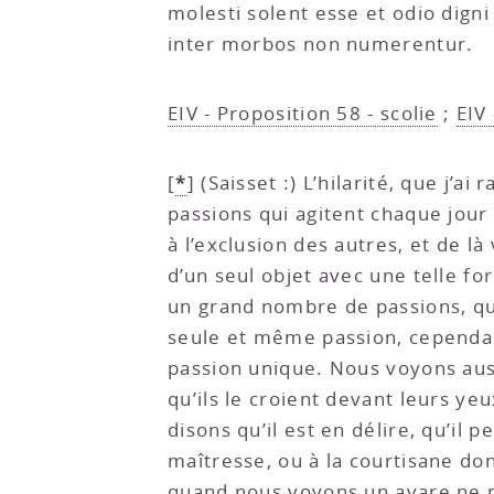
molesti solent esse et odio digni
inter morbos non numerentur.
EIV - Proposition 58 - scolie
;
EIV 
*
[
]
(Saisset :) L’hilarité, que j’a
passions qui agitent chaque jour
à l’exclusion des autres, et de l
d’un seul objet avec une telle fo
un grand nombre de passions, qu’
seule et même passion, cependan
passion unique. Nous voyons auss
qu’ils le croient devant leurs ye
disons qu’il est en délire, qu’il
maîtresse, ou à la courtisane don
quand nous voyons un avare ne pen