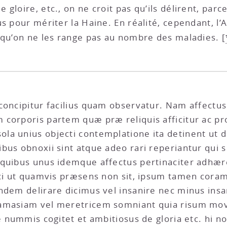
loire, etc., on ne croit pas qu’ils délirent, parce
s pour mériter la Haine. En réalité, cependant, l’Av
 qu’on ne les range pas au nombre des maladies.
[
concipitur facilius quam observatur. Nam affectus
 corporis partem quæ præ reliquis afficitur ac pr
a unius objecti contemplatione ita detinent ut de
ibus obnoxii sint atque adeo rari reperiantur qu
 quibus unus idemque affectus pertinaciter adh
fici ut quamvis præsens non sit, ipsum tamen cor
ndem delirare dicimus vel insanire nec minus ins
 amasiam vel meretricem somniant quia risum mov
e nummis cogitet et ambitiosus de gloria etc. hi n