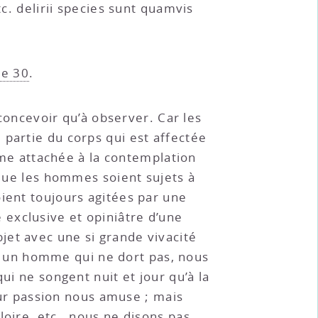
tc. delirii species sunt quamvis
re 30
.
à concevoir qu’à observer. Car les
 partie du corps qui est affectée
’âme attachée à la contemplation
 que les hommes soient sujets à
oient toujours agitées par une
exclusive et opiniâtre d’une
jet avec une si grande vivacité
e à un homme qui ne dort pas, nous
ui ne songent nuit et jour qu’à la
leur passion nous amuse ; mais
oire, etc., nous ne disons pas