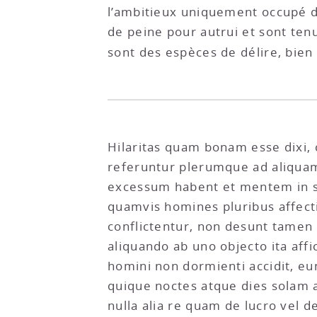
l’ambitieux uniquement occupé de g
de peine pour autrui et sont tenu
sont des espèces de délire, bien
Hilaritas quam bonam esse dixi, 
referuntur plerumque ad aliquam
excessum habent et mentem in sol
quamvis homines pluribus affect
conflictentur, non desunt tamen
aliquando ab uno objecto ita af
homini non dormienti accidit, eu
quique noctes atque dies solam
nulla alia re quam de lucro vel d