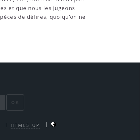
bles et que nous les jugeons
spèces de délires, quoiqu’on ne
OK
HTML5 UP