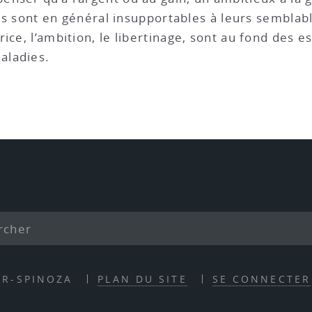
’ils sont en général insupportables à leurs sembla
ice, l’ambition, le libertinage, sont au fond des e
aladies.
ER-SPINOZA
PLAN DU SITE
SE CONNECTER