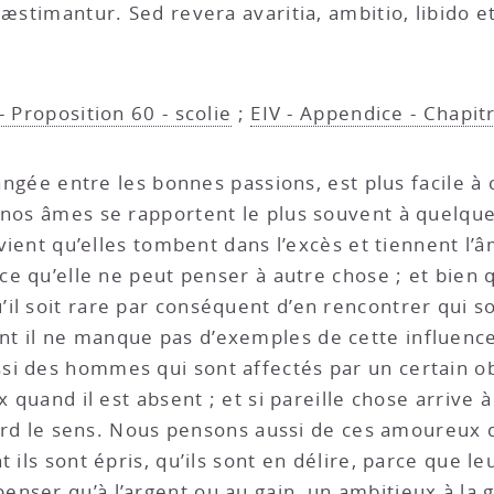
 æstimantur. Sed revera avaritia, ambitio, libido e
- Proposition 60 - scolie
;
EIV - Appendice - Chapit
i rangée entre les bonnes passions, est plus facile 
 nos âmes se rapportent le plus souvent à quelque
à vient qu’elles tombent dans l’excès et tiennent l
rce qu’elle ne peut penser à autre chose ; et bien
il soit rare par conséquent d’en rencontrer qui s
t il ne manque pas d’exemples de cette influence 
i des hommes qui sont affectés par un certain ob
ux quand il est absent ; et si pareille chose arriv
 perd le sens. Nous pensons aussi de ces amoureux q
t ils sont épris, qu’ils sont en délire, parce que 
ser qu’à l’argent ou au gain, un ambitieux à la gl