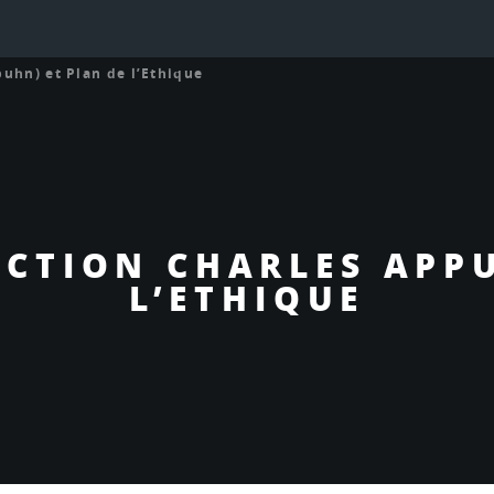
uhn) et Plan de l’Ethique
UCTION CHARLES APPU
L’ETHIQUE