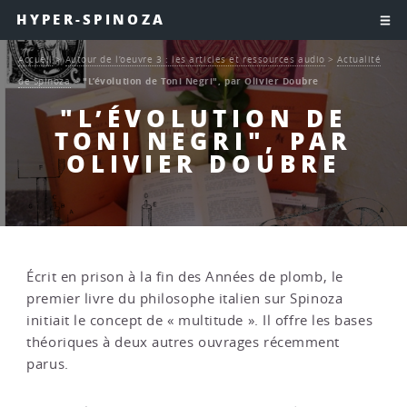
HYPER-SPINOZA
Accueil
>
Autour de l’oeuvre 3 : les articles et ressources audio
>
Actualité
de Spinoza
>
"L’évolution de Toni Negri", par Olivier Doubre
"L’ÉVOLUTION DE
TONI NEGRI", PAR
OLIVIER DOUBRE
Écrit en prison à la fin des Années de plomb, le
premier livre du philosophe italien sur Spinoza
initiait le concept de « multitude ». Il offre les bases
théoriques à deux autres ouvrages récemment
parus.