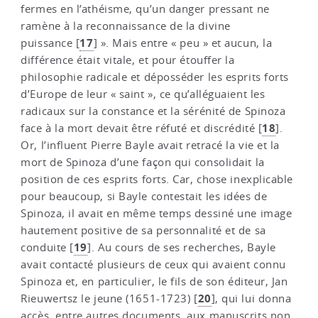
fermes en l’athéisme, qu’un danger pressant ne
ramène à la reconnaissance de la divine
17
puissance
[
]
». Mais entre « peu » et aucun, la
différence était vitale, et pour étouffer la
philosophie radicale et déposséder les esprits forts
d’Europe de leur « saint », ce qu’alléguaient les
radicaux sur la constance et la sérénité de Spinoza
18
face à la mort devait être réfuté et discrédité
[
]
.
Or, l’influent Pierre Bayle avait retracé la vie et la
mort de Spinoza d’une façon qui consolidait la
position de ces esprits forts. Car, chose inexplicable
pour beaucoup, si Bayle contestait les idées de
Spinoza, il avait en même temps dessiné une image
hautement positive de sa personnalité et de sa
19
conduite
[
]
. Au cours de ses recherches, Bayle
avait contacté plusieurs de ceux qui avaient connu
Spinoza et, en particulier, le fils de son éditeur, Jan
20
Rieuwertsz le jeune (1651-1723)
[
]
, qui lui donna
accès, entre autres documents, aux manuscrits non