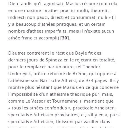
Dieu tandis qu’il agonisait. Masius résume tout cela
en une maxime : « athei practici multi, theoretici
indirecti non pauci, directi et consummati nulli » (il
y a beaucoup d’athées pratiques, et un certain
nombre d’athées imparfaits, mais il n’existe aucun
30
athée franc et accompli)
[
]
.
D’autres contrèrent le récit que Bayle fit des
derniers jours de Spinoza en le rejetant en totalité,
pour le remplacer par un autre, tel Theodor
Undereyck, prêtre réformé de Brême, qui oppose à
l’athéisme son Närrische Atheist, de 974 pages. Il s’y
montre plus hésitant que Masius en ce qui concerne
l’impossibilité d’un athéisme théorique pur, mais,
comme Le Vassor et Tournemine, il maintient que
« tous les athées confondus », practicale Atheisten,
speculative Atheisten provisoires, et, s’il y en a, purs
speculative Atheisten, finissent par vaciller dans