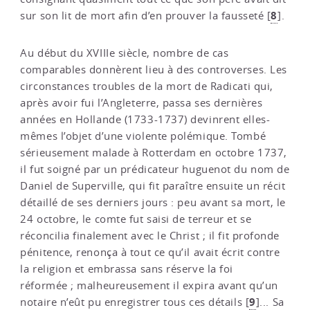
8
sur son lit de mort afin d’en prouver la fausseté
[
]
.
Au début du XVIIIe siècle, nombre de cas
comparables donnèrent lieu à des controverses. Les
circonstances troubles de la mort de Radicati qui,
après avoir fui l’Angleterre, passa ses dernières
années en Hollande (1733-1737) devinrent elles-
mêmes l’objet d’une violente polémique. Tombé
sérieusement malade à Rotterdam en octobre 1737,
il fut soigné par un prédicateur huguenot du nom de
Daniel de Superville, qui fit paraître ensuite un récit
détaillé de ses derniers jours : peu avant sa mort, le
24 octobre, le comte fut saisi de terreur et se
réconcilia finalement avec le Christ ; il fit profonde
pénitence, renonça à tout ce qu’il avait écrit contre
la religion et embrassa sans réserve la foi
réformée ; malheureusement il expira avant qu’un
9
notaire n’eût pu enregistrer tous ces détails
[
]
... Sa