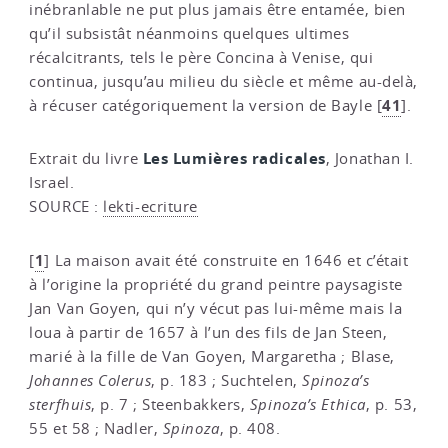
inébranlable ne put plus jamais être entamée, bien
qu’il subsistât néanmoins quelques ultimes
récalcitrants, tels le père Concina à Venise, qui
continua, jusqu’au milieu du siècle et même au-delà,
41
à récuser catégoriquement la version de Bayle
[
]
.
Les Lumières radicales
Extrait du livre
, Jonathan I.
Israel.
SOURCE :
lekti-ecriture
1
[
]
La maison avait été construite en 1646 et c’était
à l’origine la propriété du grand peintre paysagiste
Jan Van Goyen, qui n’y vécut pas lui-même mais la
loua à partir de 1657 à l’un des fils de Jan Steen,
marié à la fille de Van Goyen, Margaretha ; Blase,
Johannes Colerus
, p. 183 ; Suchtelen,
Spinoza’s
sterfhuis
, p. 7 ; Steenbakkers,
Spinoza’s Ethica
, p. 53,
55 et 58 ; Nadler,
Spinoza
, p. 408.