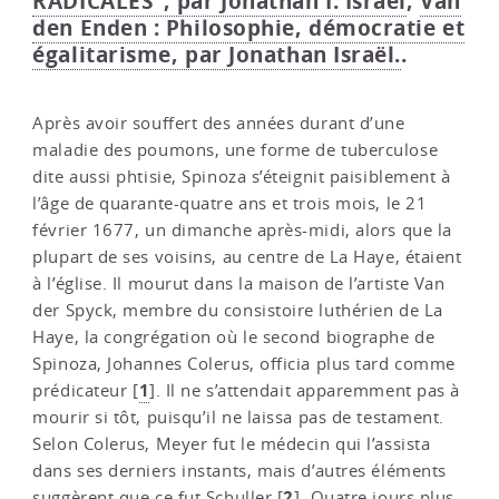
RADICALES", par Jonathan I. Israel
,
Van
den Enden : Philosophie, démocratie et
égalitarisme, par Jonathan Israël.
.
Après avoir souffert des années durant d’une
maladie des poumons, une forme de tuberculose
dite aussi phtisie, Spinoza s’éteignit paisiblement à
l’âge de quarante-quatre ans et trois mois, le 21
février 1677, un dimanche après-midi, alors que la
plupart de ses voisins, au centre de La Haye, étaient
à l’église. Il mourut dans la maison de l’artiste Van
der Spyck, membre du consistoire luthérien de La
Haye, la congrégation où le second biographe de
Spinoza, Johannes Colerus, officia plus tard comme
1
prédicateur
[
]
. Il ne s’attendait apparemment pas à
mourir si tôt, puisqu’il ne laissa pas de testament.
Selon Colerus, Meyer fut le médecin qui l’assista
dans ses derniers instants, mais d’autres éléments
2
suggèrent que ce fut Schuller
[
]
. Quatre jours plus