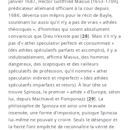
janvier 1687, Hector Gottfried Masius (1653-1709),
prédicateur allemand officiant à la cour depuis
1686, déversa son mépris pour le récit de Bayle,
soutenant lui aussi qu’il n’y a pas de vrais « athées
théoriques », d’hommes qui soient absolument
28
convaincus que Dieu n’existe pas
[
]
. Mais s’il n’y a
pas d’« athei speculativi perfecti et consummati »
(des athées spéculatifs parfaits et accomplis), il y a
indubitablement, affirme Masius, des hommes
dangereux, des sceptiques et des railleurs
spéculatifs de profession, qu’il nomme « athei
speculativi indirecti et imperfecti » (des athées
spéculatifs imparfaits et retors). À leur tête se
trouve Spinoza, le premier « athée » d’Europe, selon
29
lui, depuis Machiavel et Pomponazz
[
]
. La
philosophie de Spinoza est ainsi une bravade
insensée, une forme d’imposture, puisque Spinoza
lui-même ne pouvait y croire. Seuls le désespoir et
la fierté l’ont empêché de reconnaître la vérité de