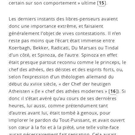
15
certain sur son comportement » ultime
[
]
.
Les derniers instants des libres-penseurs avaient
donc une importance extrême, et faisaient
généralement l’objet de vives contestations. Il n’en
reste pas moins que l’écart était immense entre
Koerbagh, Bekker, Radicati, Du Marsais ou Tindal
d’un côté, et Spinoza, de l’autre. Spinoza en effet
était presque partout reconnu comme le princeps, le
chef des athées, des déistes et des esprits forts, ou,
selon l’expression d’un théologien allemand du
début du xviiie siècle, « der Chef der heutigen
16
Atheisten » (le « chef des athées modernes »
[
]
). Si
donc il s’était avéré qu’au cours de ses dernières
heures, lui aussi, comme prétendument tant
d’autres avant lui, était tombé à genoux, pour
implorer le pardon du Tout-Puissant, et avait ouvert
son cœur à la foi et à la piété, une telle volte-face
aurait nécessairement fait sensation. Cela aurait