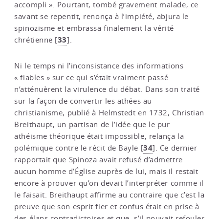
accompli ». Pourtant, tombé gravement malade, ce
savant se repentit, renonça à l’impiété, abjura le
spinozisme et embrassa finalement la vérité
33
chrétienne
[
]
.
Ni le temps ni l’inconsistance des informations
« fiables » sur ce qui s’était vraiment passé
n’atténuèrent la virulence du débat. Dans son traité
sur la façon de convertir les athées au
christianisme, publié à Helmstedt en 1732, Christian
Breithaupt, un partisan de l’idée que le pur
athéisme théorique était impossible, relança la
34
polémique contre le récit de Bayle
[
]
. Ce dernier
rapportait que Spinoza avait refusé d’admettre
aucun homme d’Église auprès de lui, mais il restait
encore à prouver qu’on devait l’interpréter comme il
le faisait. Breithaupt affirme au contraire que c’est la
preuve que son esprit fier et confus était en prise à
des élans contradictoires et que, s’il pouvait refouler