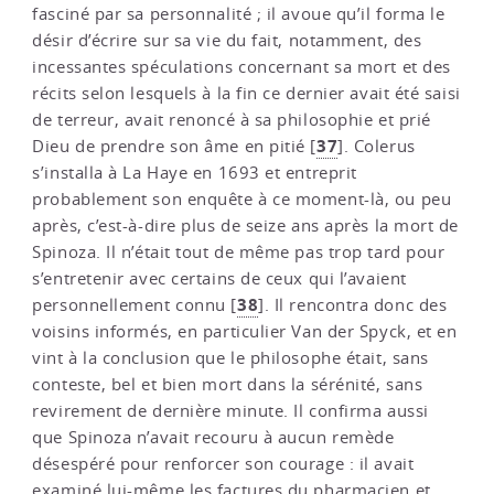
fasciné par sa personnalité ; il avoue qu’il forma le
désir d’écrire sur sa vie du fait, notamment, des
incessantes spéculations concernant sa mort et des
récits selon lesquels à la fin ce dernier avait été saisi
de terreur, avait renoncé à sa philosophie et prié
37
Dieu de prendre son âme en pitié
[
]
. Colerus
s’installa à La Haye en 1693 et entreprit
probablement son enquête à ce moment-là, ou peu
après, c’est-à-dire plus de seize ans après la mort de
Spinoza. Il n’était tout de même pas trop tard pour
s’entretenir avec certains de ceux qui l’avaient
38
personnellement connu
[
]
. Il rencontra donc des
voisins informés, en particulier Van der Spyck, et en
vint à la conclusion que le philosophe était, sans
conteste, bel et bien mort dans la sérénité, sans
revirement de dernière minute. Il confirma aussi
que Spinoza n’avait recouru à aucun remède
désespéré pour renforcer son courage : il avait
examiné lui-même les factures du pharmacien et