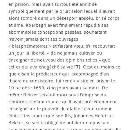
en prison, mais avait surtout été annihilé
symboliquement par le bruit selon lequel il aurait
alors sombré dans un désespoir absolu, brisé corps
et âme. Koerbagh avait finalement répudié ses
abominables conceptions passées, souhaitant
n’avoir jamais écrit ses ouvrages
« blasphématoires » et faisant vœu, s’il recouvrait
un jour la liberté, « de ne jamais cultiver ou
enseigner de nouveau des opinions telles » que
7
celles qui avaient gâché sa vie
[
]
. C’est du moins ce
que disait le prédicateur qui, accompagné d’un
diacre du consistoire, lui rendit visite en prison le
10 octobre 1669, cinq jours avant sa mort. De
même Bekker serait-il mort sous l’emprise du
remords, reniant tout ce qu’il avait précédemment
enseigné sur le pouvoir du diable : cette rumeur
était si insistante que son fils, Johannes Henricus
Bekker, se sentit obligé de publier un opuscule
consignant quasiment tout ce que son père avait dit