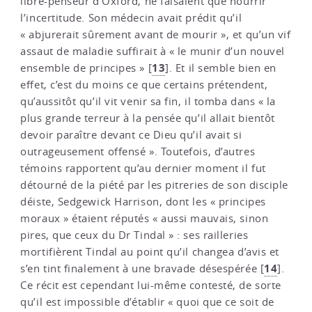
libre-penseur d’Oxford, ne faisaient que nourrir
l’incertitude. Son médecin avait prédit qu’il
« abjurerait sûrement avant de mourir », et qu’un vif
assaut de maladie suffirait à « le munir d’un nouvel
13
ensemble de principes »
[
]
. Et il semble bien en
effet, c’est du moins ce que certains prétendent,
qu’aussitôt qu’il vit venir sa fin, il tomba dans « la
plus grande terreur à la pensée qu’il allait bientôt
devoir paraître devant ce Dieu qu’il avait si
outrageusement offensé ». Toutefois, d’autres
témoins rapportent qu’au dernier moment il fut
détourné de la piété par les pitreries de son disciple
déiste, Sedgewick Harrison, dont les « principes
moraux » étaient réputés « aussi mauvais, sinon
pires, que ceux du Dr Tindal » : ses railleries
mortifièrent Tindal au point qu’il changea d’avis et
14
s’en tint finalement à une bravade désespérée
[
]
.
Ce récit est cependant lui-même contesté, de sorte
qu’il est impossible d’établir « quoi que ce soit de