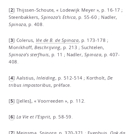
2
[
]
Thijssen-Schoute, « Lodewijk Meyer », p. 16-17 ;
Steenbakkers,
Spinoza’s Ethica
, p. 55-60 ; Nadler,
Spinoza
, p. 408.
3
[
]
Colerus,
Vie de B. de Spinoza
, p. 173-178 ;
Monikhoff,
Beschrijving
, p. 213 ; Suchtelen,
Spinoza’s sterfhuis
, p. 11 ; Nadler,
Spinoza
, p. 407-
408.
4
[
]
Aalstius,
Inleiding
, p. 512-514 ; Kortholt,
De
tribus impostoribus
, préface.
5
[
]
[Jelles], « Voorreeden », p. 112.
6
[
]
La Vie et l’Esprit
, p. 58-59.
7
[
]
Meinsma,
Spinoza
, p. 370-371 ; Evenhuis,
Ook da