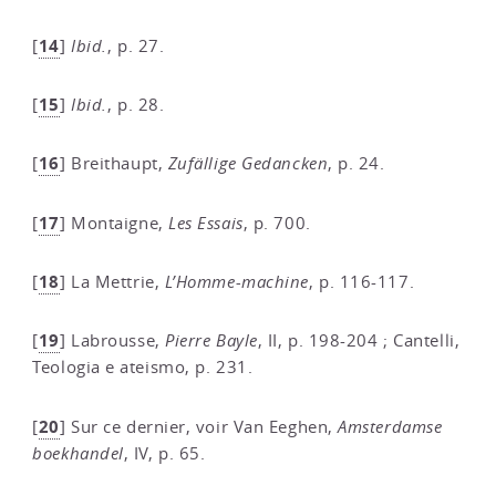
14
[
]
Ibid.
, p. 27.
15
[
]
Ibid.
, p. 28.
16
[
]
Breithaupt,
Zufällige Gedancken
, p. 24.
17
[
]
Montaigne,
Les Essais
, p. 700.
18
[
]
La Mettrie,
L’Homme-machine
, p. 116-117.
19
[
]
Labrousse,
Pierre Bayle
, II, p. 198-204 ; Cantelli,
Teologia e ateismo, p. 231.
20
[
]
Sur ce dernier, voir Van Eeghen,
Amsterdamse
boekhandel
, IV, p. 65.