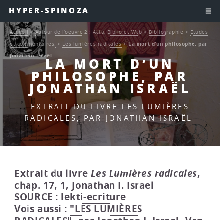
HYPER-SPINOZA
Accueil
>
Autour de l’oeuvre 2 : Actu, Biblio et Web
>
Bibliographie
>
Etudes
et commentaires.
>
Les lumières radicales
>
La mort d’un philosophe, par
Jonathan Israël
LA MORT D’UN
PHILOSOPHE, PAR
JONATHAN ISRAËL
EXTRAIT DU LIVRE LES LUMIÈRES
RADICALES, PAR JONATHAN ISRAËL.
Extrait du livre
Les Lumières radicales
,
chap. 17, 1, Jonathan I. Israel
SOURCE :
lekti-ecriture
Vois aussi :
"LES LUMIÈRES