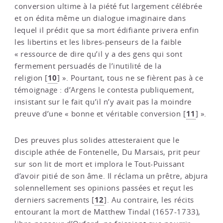
conversion ultime à la piété fut largement célébrée
et on édita même un dialogue imaginaire dans
lequel il prédit que sa mort édifiante privera enfin
les libertins et les libres-penseurs de la faible
« ressource de dire qu’il y a des gens qui sont
fermement persuadés de l’inutilité de la
10
religion
[
]
». Pourtant, tous ne se fièrent pas à ce
témoignage : d’Argens le contesta publiquement,
insistant sur le fait qu’il n’y avait pas la moindre
11
preuve d’une « bonne et véritable conversion
[
]
».
Des preuves plus solides attesteraient que le
disciple athée de Fontenelle, Du Marsais, prit peur
sur son lit de mort et implora le Tout-Puissant
d’avoir pitié de son âme. Il réclama un prêtre, abjura
solennellement ses opinions passées et reçut les
12
derniers sacrements
[
]
. Au contraire, les récits
entourant la mort de Matthew Tindal (1657-1733),