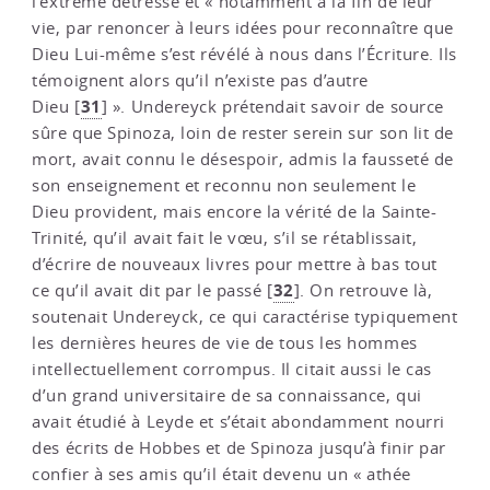
l’extrême détresse et « notamment à la fin de leur
vie, par renoncer à leurs idées pour reconnaître que
Dieu Lui-même s’est révélé à nous dans l’Écriture. Ils
témoignent alors qu’il n’existe pas d’autre
31
Dieu
[
]
». Undereyck prétendait savoir de source
sûre que Spinoza, loin de rester serein sur son lit de
mort, avait connu le désespoir, admis la fausseté de
son enseignement et reconnu non seulement le
Dieu provident, mais encore la vérité de la Sainte-
Trinité, qu’il avait fait le vœu, s’il se rétablissait,
d’écrire de nouveaux livres pour mettre à bas tout
32
ce qu’il avait dit par le passé
[
]
. On retrouve là,
soutenait Undereyck, ce qui caractérise typiquement
les dernières heures de vie de tous les hommes
intellectuellement corrompus. Il citait aussi le cas
d’un grand universitaire de sa connaissance, qui
avait étudié à Leyde et s’était abondamment nourri
des écrits de Hobbes et de Spinoza jusqu’à finir par
confier à ses amis qu’il était devenu un « athée