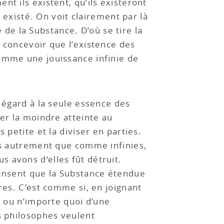
t ils existent, qu’ils existeront
s existé. On voit clairement par là
e la Substance. D’où se tire la
 concevoir que l’existence des
comme une jouissance infinie de
s égard à la seule essence des
ter la moindre atteinte au
 petite et la diviser en parties.
ues autrement que comme infinies,
 avons d’elles fût détruit.
pensent que la Substance étendue
res. C’est comme si, en joignant
é ou n’importe quoi d’une
s philosophes veulent