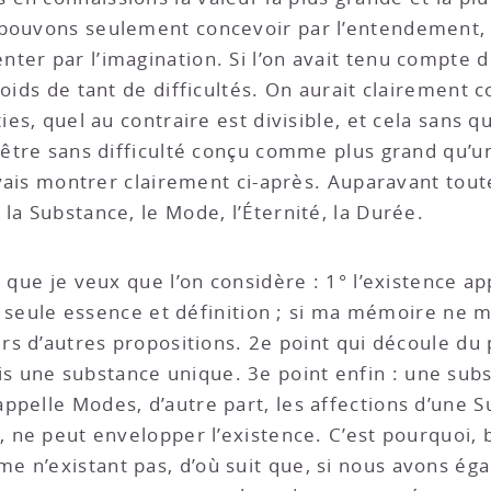
 pouvons seulement concevoir par l’entendement, 
er par l’imagination. Si l’on avait tenu compte de
poids de tant de difficultés. On aurait clairement 
ies, quel au contraire est divisible, et cela sans qu
 être sans difficulté conçu comme plus grand qu’un
e vais montrer clairement ci-après. Auparavant toute
la Substance, le Mode, l’Éternité, la Durée.
 que je veux que l’on considère : 1° l’existence ap
 sa seule essence et définition ; si ma mémoire ne
urs d’autres propositions. 2e point qui découle du p
 une substance unique. 3e point enfin : une sub
pelle Modes, d’autre part, les affections d’une Su
, ne peut envelopper l’existence. C’est pourquoi,
 n’existant pas, d’où suit que, si nous avons ég