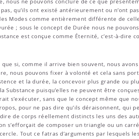
re, nous ne pouvons conclure de ce que présentemen
t pas, qu’ils ont existé antérieurement ou n’ont pa
des Modes comme entièrement différente de celle d
a Durée ; sous le concept de Durée nous ne pouvons
bstance est conçue comme Éternité, c’est-à-dire 
nt que si, comme il arrive bien souvent, nous avon
ure, nous pouvons fixer à volonté et cela sans por
tence et la durée, la concevoir plus grande ou plus
ur la Substance puisqu’elles ne peuvent être conç
ait s’exécuter, sans que le concept même que nous
ropos, pour ne pas dire qu’ils déraisonnent, qui 
dire de corps réellement distincts les uns des aut
’on s’efforçait de composer un triangle ou un carr
cercle. Tout ce fatras d’arguments par lesquels le