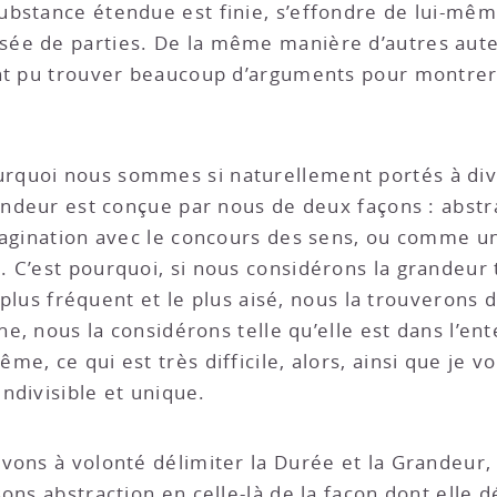
bstance étendue est finie, s’effondre de lui-mêm
ée de parties. De la même manière d’autres aute
nt pu trouver beaucoup d’arguments pour montrer q
quoi nous sommes si naturellement portés à divi
randeur est conçue par nous de deux façons : abst
magination avec le concours des sens, ou comme un
 C’est pourquoi, si nous considérons la grandeur t
e plus fréquent et le plus aisé, nous la trouverons 
che, nous la considérons telle qu’elle est dans l’en
e, ce qui est très difficile, alors, ainsi que je 
indivisible et unique.
vons à volonté délimiter la Durée et la Grandeur,
ons abstraction en celle-là de la façon dont elle 