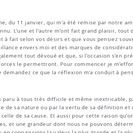
une, du 11 janvier, qui m’a été remise par notre am
u. L’une et l’autre m’ont fait grand plaisir, tout 
out à fait selon vos désirs et que vous pensiez sou
veillance envers moi et des marques de considéra
galement tout dévoué et que, si l’occasion s’en pré
forces le permettront. Pour commencer je m’effo
demandez ce que la réflexion m’a conduit à penser 
s paru à tous très difficile et même inextricable, p
e de sa nature ou par la vertu de sa définition et 
celle de sa cause. Et aussi pour cette raison qu’on
mites, et une grandeur dont nous ne pouvons déter
n connaissions la valeur la plus grande et la plus