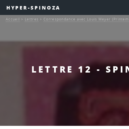
HYPER-SPINOZA
Accueil
>
Lettres
>
Correspondance avec Louis Meyer (Printem
LETTRE 12 - SP