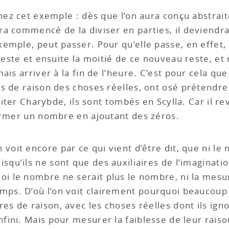
enez cet exemple : dès que l’on aura conçu abstrai
ra commencé de la diviser en parties, il deviend
emple, peut passer. Pour qu’elle passe, en effet, 
este et ensuite la moitié de ce nouveau reste, et re
ais arriver à la fin de l’heure. C’est pour cela qu
s de raison des choses réelles, ont osé prétendr
éviter Charybde, ils sont tombés en Scylla. Car il
ormer un nombre en ajoutant des zéros.
 voit encore par ce qui vient d’être dit, que ni le
isqu’ils ne sont que des auxiliaires de l’imaginati
oi le nombre ne serait plus le nombre, ni la mesur
mps. D’où l’on voit clairement pourquoi beaucoup
res de raison, avec les choses réelles dont ils igno
Infini. Mais pour mesurer la faiblesse de leur ra