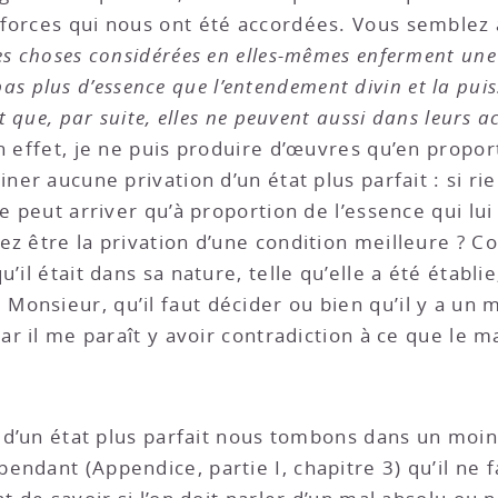
 forces qui nous ont été accordées. Vous semblez
es choses considérées en elles-mêmes enferment une 
as plus d’essence que l’entendement divin et la pui
et que, par suite, elles ne peuvent aussi dans leurs 
en effet, je ne puis produire d’œuvres qu’en propor
ner aucune privation d’un état plus parfait : si ri
ne peut arriver qu’à proportion de l’essence qui l
ez être la privation d’une condition meilleure ? 
u’il était dans sa nature, telle qu’elle a été établ
nsieur, qu’il faut décider ou bien qu’il y a un ma
ar il me paraît y avoir contradiction à ce que le ma
on d’un état plus parfait nous tombons dans un moi
ndant (Appendice, partie I, chapitre 3) qu’il ne fa