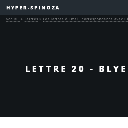
HYPER-SPINOZA
Accueil
>
Lettres
>
Les lettres du mal : correspondance avec B
LETTRE 20 - BLY