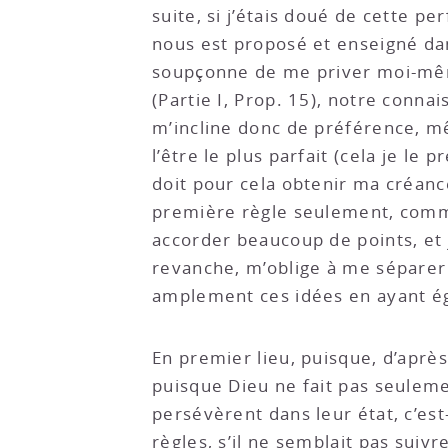
suite, si j’étais doué de cette p
nous est proposé et enseigné dan
soupçonne de me priver moi-même
(Partie I, Prop. 15), notre conna
m’incline donc de préférence, m
l’être le plus parfait (cela je le
doit pour cela obtenir ma créanc
première règle seulement, comme 
accorder beaucoup de points, et 
revanche, m’oblige à me séparer 
amplement ces idées en ayant égar
En premier lieu, puisque, d’apr
puisque Dieu ne fait pas seulem
persévèrent dans leur état, c’es
règles, s’il ne semblait pas suivr