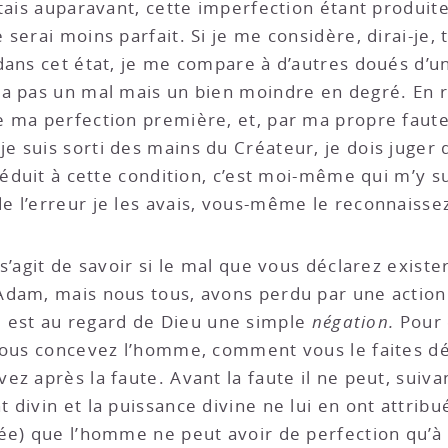
tais auparavant, cette imperfection étant produite
serai moins parfait. Si je me considère, dirai-je, 
dans cet état, je me compare à d’autres doués d’u
ra pas un mal mais un bien moindre en degré. En r
 ma perfection première, et, par ma propre faute, 
 suis sorti des mains du Créateur, je dois juger q
réduit à cette condition, c’est moi-même qui m’y su
 l’erreur je les avais, vous-même le reconnaisse
s’agit de savoir si le mal que vous déclarez exister
dam, mais nous tous, avons perdu par une action s
 mal est au regard de Dieu une simple
négation.
Pour 
 vous concevez l’homme, comment vous le faites d
z après la faute. Avant la faute il ne peut, suiva
divin et la puissance divine ne lui en ont attribu
ée) que l’homme ne peut avoir de perfection qu’à