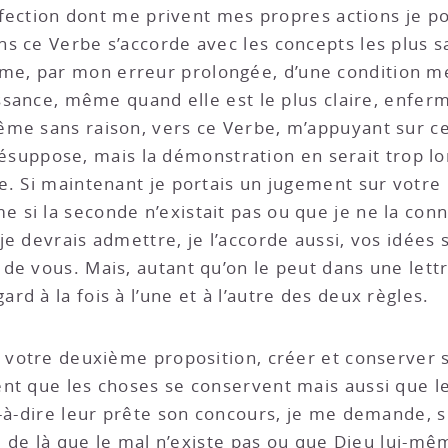
erfection dont me privent mes propres actions je p
s ce Verbe s’accorde avec les concepts les plus s
, par mon erreur prolongée, d’une condition mei
issance, même quand elle est le plus claire, enfer
ême sans raison, vers ce Verbe, m’appuyant sur c
 présuppose, mais la démonstration en serait trop l
e. Si maintenant je portais un jugement sur votre
si la seconde n’existait pas ou que je ne la conn
je devrais admettre, je l’accorde aussi, vos idées
de vous. Mais, autant qu’on le peut dans une lett
d à la fois à l’une et à l’autre des deux règles.
ès votre deuxième proposition, créer et conserver
ent que les choses se conservent mais aussi que
t-à-dire leur prête son concours, je me demande, 
e de là que le mal n’existe pas ou que Dieu lui-même