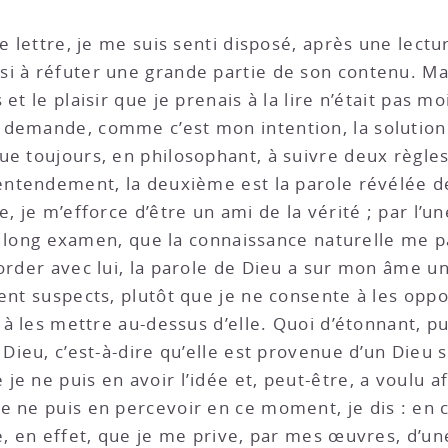
re lettre, je me suis senti disposé, après une lect
i à réfuter une grande partie de son contenu. Mais
et le plaisir que je prenais à la lire n’était pas m
demande, comme c’est mon intention, la solution d
ue toujours, en philosophant, à suivre deux règles
 entendement, la deuxième est la parole révélée d
, je m’efforce d’être un ami de la vérité ; par l’un
 un long examen, que la connaissance naturelle me p
order avec lui, la parole de Dieu a sur mon âme un
ent suspects, plutôt que je ne consente à les oppo
u à les mettre au-dessus d’elle. Quoi d’étonnant,
 Dieu, c’est-à-dire qu’elle est provenue d’un Dieu 
je ne puis en avoir l’idée et, peut-être, a voulu 
je ne puis en percevoir en ce moment, je dis : e
e, en effet, que je me prive, par mes œuvres, d’un