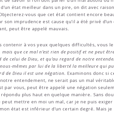
nt de savoir si l’on doit parler d’un mal absolu ou
un état meilleur dans un pire, on dit avec raison,
 Objecterez-vous que cet état contient encore bea
son imprudence est cause qu’il a été privé d’un ét
vant, peut être appelé mauvais.
contenir à vos yeux quelques difficultés, vous le 
 mais que ce mal n’est rien de positif et ne peut êt
de celui de Dieu, et qu’au regard de notre entendem
ous-mêmes par lui de la liberté la meilleure qui pu
rd de Dieu il est une négation.
Examinons donc si c
notre entendement, ne serait pas un mal véritable 
st par vous, peut être appelé une négation seulem
r répondu plus haut en quelque manière. Sans doute
e peut mettre en moi un mal, car je ne puis exiger
on état est inférieur d’un certain degré. Mais je 