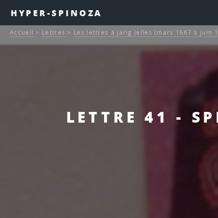
HYPER-SPINOZA
Accueil
>
Lettres
>
Les lettres à Jarig Jelles (mars 1667 à juin 
LETTRE 41 - S