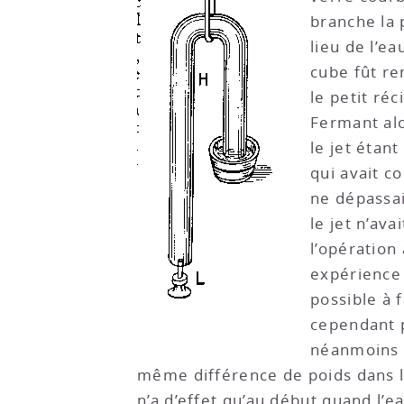
branche la p
lieu de l’e
cube fût re
le petit ré
Fermant alor
le jet étant
qui avait c
ne dépassa
le jet n’av
l’opération
expérience 
possible à 
cependant p
néanmoins ê
même différence de poids dans le
n’a d’effet qu’au début quand l