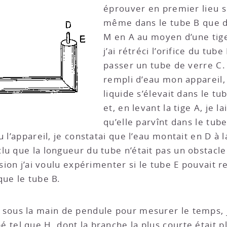
éprouver en premier lieu si 
même dans le tube B que da
M en A au moyen d’une tige
j’ai rétréci l’orifice du tube
passer un tube de verre C. 
rempli d’eau mon appareil, 
liquide s’élevait dans le tu
et, en levant la tige A, je l
qu’elle parvînt dans le tu
u l’appareil, je constatai que l’eau montait en D 
lu que la longueur du tube n’était pas un obstacle
ision j’ai voulu expérimenter si le tube E pouvait 
que le tube B.
 sous la main de pendule pour mesurer le temps, j
é tel que H, dont la branche la plus courte était p