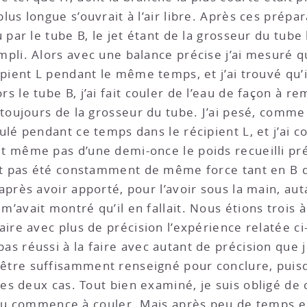
lus longue s’ouvrait à l’air libre. Après ces prépara
au par le tube B, le jet étant de la grosseur du tub
mpli. Alors avec une balance précise j’ai mesuré q
cipient L pendant le même temps, et j’ai trouvé qu’i
s le tube B, j’ai fait couler de l’eau de façon à re
 toujours de la grosseur du tube. J’ai pesé, comme j
oulé pendant ce temps dans le récipient L, et j’ai 
it même pas d’une demi-once le poids recueilli 
ait pas été constamment de même force tant en B 
 après avoir apporté, pour l’avoir sous la main, au
m’avait montré qu’il en fallait. Nous étions trois 
faire avec plus de précision l’expérience relatée c
as réussi à la faire avec autant de précision que j
tre suffisamment renseigné pour conclure, puisqu
s deux cas. Tout bien examiné, je suis obligé de 
’eau commence à couler. Mais après peu de temps e