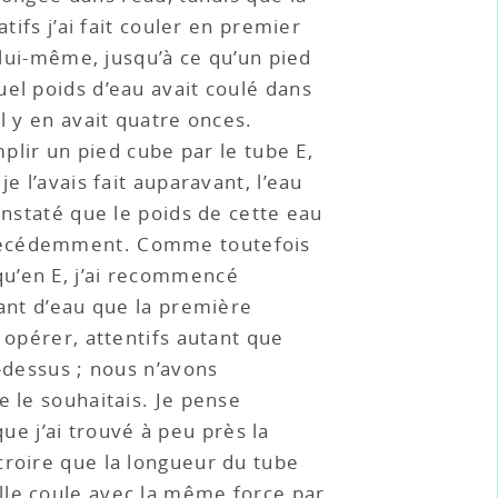
tifs j’ai fait couler en premier
e lui-même, jusqu’à ce qu’un pied
uel poids d’eau avait coulé dans
l y en avait quatre onces.
mplir un pied cube par le tube E,
e l’avais fait auparavant, l’eau
constaté que le poids de cette eau
précédemment. Comme toutefois
qu’en E, j’ai recommencé
tant d’eau que la première
à opérer, attentifs autant que
i-dessus ; nous n’avons
e le souhaitais. Je pense
e j’ai trouvé à peu près la
croire que la longueur du tube
lle coule avec la même force par