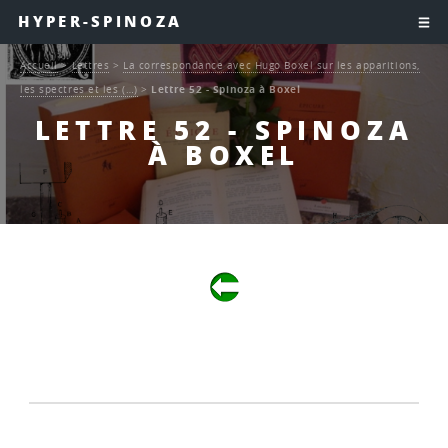
HYPER-SPINOZA
Accueil
>
Lettres
>
La correspondance avec Hugo Boxel sur les apparitions,
les spectres et les (…)
>
Lettre 52 - Spinoza à Boxel
LETTRE 52 - SPINOZA
À BOXEL