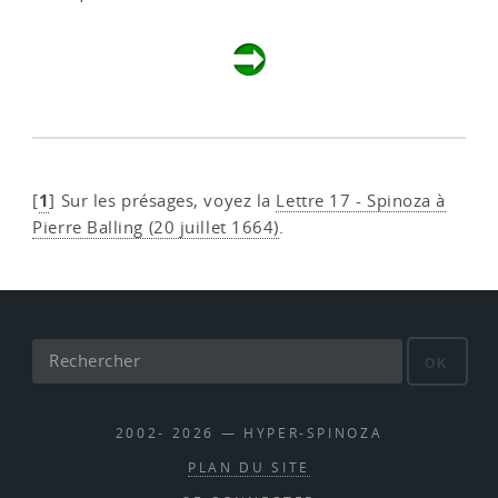
1
[
]
Sur les présages, voyez la
Lettre 17 - Spinoza à
Pierre Balling (20 juillet 1664)
.
OK
2002- 2026 — HYPER-SPINOZA
PLAN DU SITE