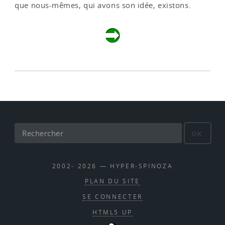
que nous-mêmes, qui avons son idée, existons.
OK
2002- 2026 — HYPER-SPINOZA
PLAN DU SITE
SE CONNECTER
HTML5 UP