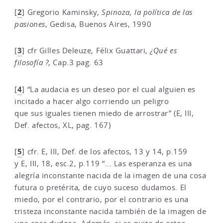
2
[
]
Gregorio Kaminsky,
Spinoza, la política de las
pasiones
, Gedisa, Buenos Aires, 1990
3
[
]
cfr Gilles Deleuze, Félix Guattari,
¿Qué es
filosofía ?
, Cap.3 pag. 63
4
[
]
“La audacia es un deseo por el cual alguien es
incitado a hacer algo corriendo un peligro
que sus iguales tienen miedo de arrostrar” (E, III,
Def. afectos, XL, pag. 167)
5
[
]
cfr. E, III, Def. de los afectos, 13 y 14, p.159
y E, III, 18, esc.2, p.119 “... Las esperanza es una
alegría inconstante nacida de la imagen de una cosa
futura o pretérita, de cuyo suceso dudamos. El
miedo, por el contrario, por el contrario es una
tristeza inconstante nacida también de la imagen de