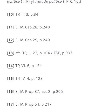
político
(TTP) yl
Tratado político
(TP X, 10.)
10
[
]
TP, II, 3, p.84
11
[
]
E, IV, Cap.28, p.240
12
[
]
E, IV, Cap.29, p.240
13
[
]
cfr. TP, II, 23, p.104 / TAP, p.933
14
[
]
TP, VI, 6, p.134
15
[
]
TP, IV, 4, p. 123
16
[
]
E, IV, Prop.37, esc.2, p.205
17
[
]
E, IV, Prop.54, p.217