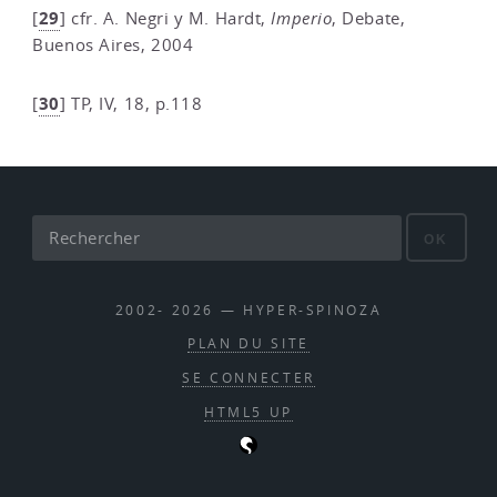
29
[
]
cfr. A. Negri y M. Hardt,
Imperio
, Debate,
Buenos Aires, 2004
30
[
]
TP, IV, 18, p.118
OK
2002- 2026 — HYPER-SPINOZA
PLAN DU SITE
SE CONNECTER
HTML5 UP