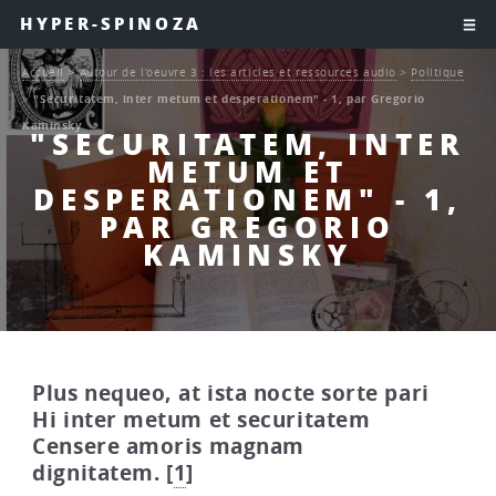
HYPER-SPINOZA
Accueil
>
Autour de l’oeuvre 3 : les articles et ressources audio
>
Politique
>
"Securitatem, inter metum et desperationem" - 1, par Gregorio
Kaminsky
"SECURITATEM, INTER
METUM ET
DESPERATIONEM" - 1,
PAR GREGORIO
KAMINSKY
Plus nequeo, at ista nocte sorte pari
Hi inter metum et securitatem
Censere amoris magnam
dignitatem.
[
1
]