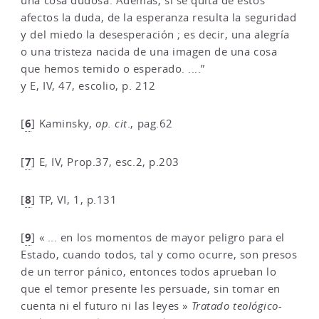
una cosa dudosa. Además, si se quita de estos
afectos la duda, de la esperanza resulta la seguridad
y del miedo la desesperación ; es decir, una alegría
o una tristeza nacida de una imagen de una cosa
que hemos temido o esperado. ....”
y E, IV, 47, escolio, p. 212
6
[
]
Kaminsky,
op. cit
., pag.62
7
[
]
E, IV, Prop.37, esc.2, p.203
8
[
]
TP, VI, 1, p.131
9
[
]
« ... en los momentos de mayor peligro para el
Estado, cuando todos, tal y como ocurre, son presos
de un terror pánico, entonces todos aprueban lo
que el temor presente les persuade, sin tomar en
cuenta ni el futuro ni las leyes »
Tratado teológico-