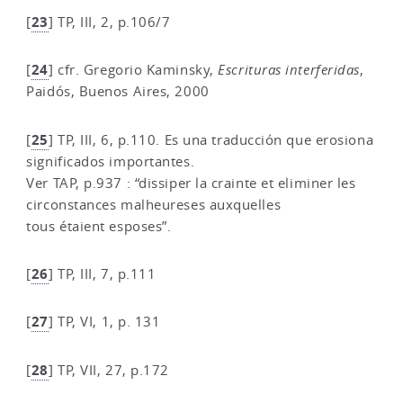
23
[
]
TP, III, 2, p.106/7
24
[
]
cfr. Gregorio Kaminsky,
Escrituras interferidas
,
Paidós, Buenos Aires, 2000
25
[
]
TP, III, 6, p.110. Es una traducción que erosiona
significados importantes.
Ver TAP, p.937 : “dissiper la crainte et eliminer les
circonstances malheureses auxquelles
tous étaient esposes”.
26
[
]
TP, III, 7, p.111
27
[
]
TP, VI, 1, p. 131
28
[
]
TP, VII, 27, p.172