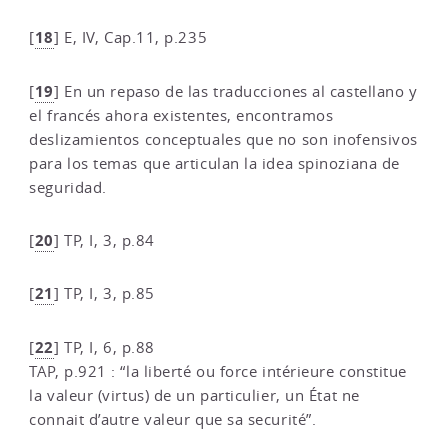
18
[
]
E, IV, Cap.11, p.235
19
[
]
En un repaso de las traducciones al castellano y
el francés ahora existentes, encontramos
deslizamientos conceptuales que no son inofensivos
para los temas que articulan la idea spinoziana de
seguridad.
20
[
]
TP, I, 3, p.84
21
[
]
TP, I, 3, p.85
22
[
]
TP, I, 6, p.88
TAP, p.921 : “la liberté ou force intérieure constitue
la valeur (virtus) de un particulier, un État ne
connait d’autre valeur que sa securité”.