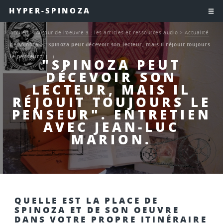
HYPER-SPINOZA
Accueil
>
Autour de l’oeuvre 3 : les articles et ressources audio
>
Actualité
de Spinoza
>
"Spinoza peut décevoir son lecteur, mais il réjouit toujours
le penseur". (…)
"SPINOZA PEUT
DÉCEVOIR SON
LECTEUR, MAIS IL
RÉJOUIT TOUJOURS LE
PENSEUR". ENTRETIEN
AVEC JEAN-LUC
MARION.
QUELLE EST LA PLACE DE
SPINOZA ET DE SON OEUVRE
DANS VOTRE PROPRE ITINÉRAIRE