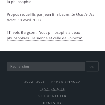
la philosophie.
Propos recueillis par Jean Birnbaum,
Le Monde des
livres
, 19 avril 2008.
1
[
]
vois
Bergson : "tout philosophe a deux
philosophies : la sienne et celle de Spinoza"
.
OK
2002- 2026 — HYPER-SPINOZA
PLAN DU SITE
SE CONNECTER
HTML5 UP