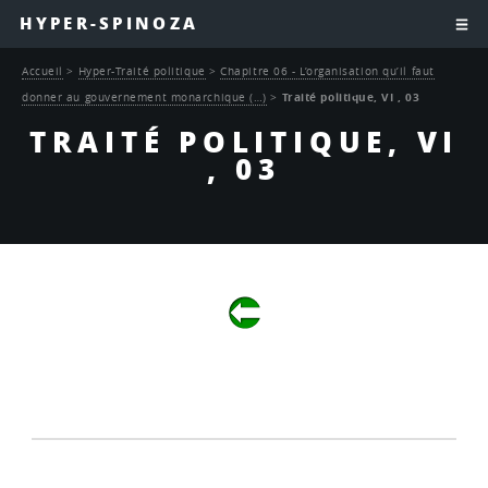
HYPER-SPINOZA
Accueil
>
Hyper-Traité politique
>
Chapitre 06 - L’organisation qu’il faut
donner au gouvernement monarchique (…)
>
Traité politique, VI , 03
TRAITÉ POLITIQUE, VI
, 03