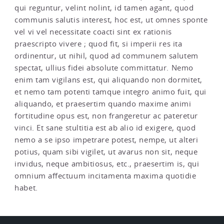
qui reguntur, velint nolint, id tamen agant, quod
communis salutis interest, hoc est, ut omnes sponte
vel vi vel necessitate coacti sint ex rationis
praescripto vivere ; quod fit, si imperii res ita
ordinentur, ut nihil, quod ad communem salutem
spectat, ullius fidei absolute committatur. Nemo
enim tam vigilans est, qui aliquando non dormitet,
et nemo tam potenti tamque integro animo fuit, qui
aliquando, et praesertim quando maxime animi
fortitudine opus est, non frangeretur ac pateretur
vinci. Et sane stultitia est ab alio id exigere, quod
nemo a se ipso impetrare potest, nempe, ut alteri
potius, quam sibi vigilet, ut avarus non sit, neque
invidus, neque ambitiosus, etc., praesertim is, qui
omnium affectuum incitamenta maxima quotidie
habet.