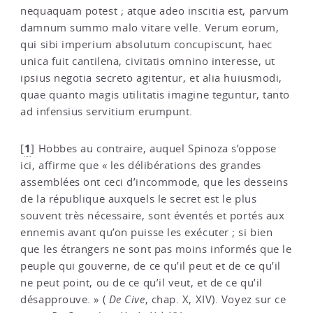
nequaquam potest ; atque adeo inscitia est, parvum
damnum summo malo vitare velle. Verum eorum,
qui sibi imperium absolutum concupiscunt, haec
unica fuit cantilena, civitatis omnino interesse, ut
ipsius negotia secreto agitentur, et alia huiusmodi,
quae quanto magis utilitatis imagine teguntur, tanto
ad infensius servitium erumpunt.
1
[
]
Hobbes au contraire, auquel Spinoza s’oppose
ici, affirme que « les délibérations des grandes
assemblées ont ceci d’incommode, que les desseins
de la république auxquels le secret est le plus
souvent très nécessaire, sont éventés et portés aux
ennemis avant qu’on puisse les exécuter ; si bien
que les étrangers ne sont pas moins informés que le
peuple qui gouverne, de ce qu’il peut et de ce qu’il
ne peut point, ou de ce qu’il veut, et de ce qu’il
désapprouve. » (
De Cive
, chap. X, XIV). Voyez sur ce