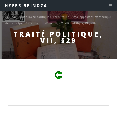
HYPER-SPINOZA
Accueil
>
Hyper-Traité politique
>
Chapitre 07 - Développement méthodique
des principes d’organisation d’une (…)
>
Traité politique, VII, §29
TRAITÉ POLITIQUE,
VII, §29