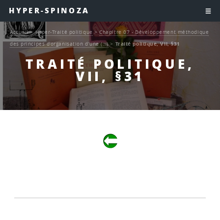
HYPER-SPINOZA
Accueil
>
Hyper-Traité politique
>
Chapitre 07 - Développement méthodique
des principes d’organisation d’une (…)
>
Traité politique, VII, §31
TRAITÉ POLITIQUE,
VII, §31