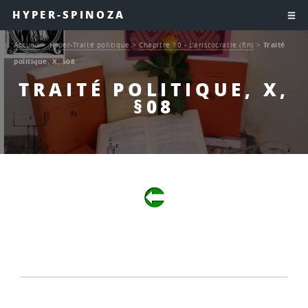
HYPER-SPINOZA
Accueil
>
Hyper-Traité politique
>
Chapitre 10 - L’aristocratie (fin)
>
Traité
politique, X, §08
TRAITÉ POLITIQUE, X,
§08