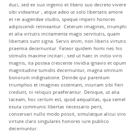
duci, sed ex suo ingenio et libero suo decreto vivere
sibi videantur ; atque adeo ut solo libertatis amore
et rei augendae studio, speque imperii honores
adipiscendi retineantur. Ceterum imagines, triumphi
et alia virtutis incitamenta magis servitutis, quam
libertatis sunt signa. Servis enim, non liberis virtutis
praemia decernuntur. Fateor quidem homi nes his
stimulis maxime incitari ; sed ut haec in initio viris
magnis, ita postea crescente invidia ignavis et opum
magnitudine tumidis decernuntur, magna omnium
bonorum indignatione. Deinde qui parentum
triumphos et imagines ostentant, iniuriam sibi fieri
credunt, ni reliquis praeferantur. Denique, ut alia
taceam, hoc certum est, quod aequalitas, qua semel
exuta communis libertas necessario perit,
conservari nullo modo possit, simulatque alicui viro
virtute claro singulares honores iure publico
decernuntur.