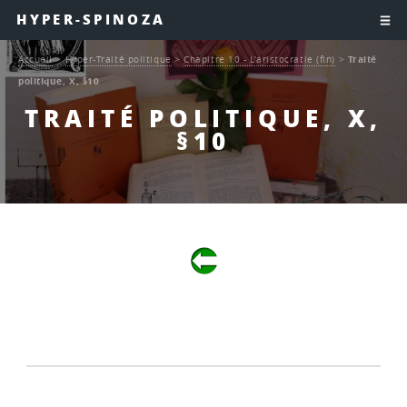
HYPER-SPINOZA
Accueil
>
Hyper-Traité politique
>
Chapitre 10 - L’aristocratie (fin)
>
Traité
politique, X, §10
TRAITÉ POLITIQUE, X,
§10