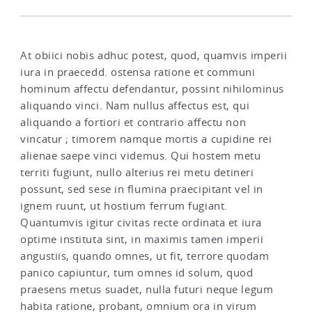
At obiici nobis adhuc potest, quod, quamvis imperii
iura in praecedd. ostensa ratione et communi
hominum affectu defendantur, possint nihilominus
aliquando vinci. Nam nullus affectus est, qui
aliquando a fortiori et contrario affectu non
vincatur ; timorem namque mortis a cupidine rei
alienae saepe vinci videmus. Qui hostem metu
territi fugiunt, nullo alterius rei metu detineri
possunt, sed sese in flumina praecipitant vel in
ignem ruunt, ut hostium ferrum fugiant.
Quantumvis igitur civitas recte ordinata et iura
optime instituta sint, in maximis tamen imperii
angustiis, quando omnes, ut fit, terrore quodam
panico capiuntur, tum omnes id solum, quod
praesens metus suadet, nulla futuri neque legum
habita ratione, probant, omnium ora in virum