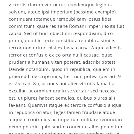
victoriis clarum vertuntur, eundemque legibus
solvunt, atque ipsi imperium (pessimo exemplo)
continuant totamque rempublicam ipsius fidei
conimittunt, quae res sane Romani imperii exitii fuit
causa. Sed ut huic obiectioni respondeam, dico
primo, quod in recte constituta republica similis
terror non oritur, nisi ex iusta causa. Atque adeo is
terror et confusio ex eo orta nulli causae, quae
prudentia humana vitari poterat, adscribi potest.
Deinde notandum, quod in republica, qualem in
praecedd. descripsimus, fieri non potest (per art. 9.
et 25. cap. 8.), ut unus aut alter virtutis fama ita
excellat, ut omniumora in se vertat ; sed necesse
est, ut plures habeat aemulos, quibus plures alii
faveant. Quamvis itaque ex terrore confusio aliqua
in republica oriatur, leges tamen fraudare atque
aliquem contra ius ad imperium militare renunciare
nemo poterit, quin statim contentio alios petentium
oriatur, quae ut dirimatur, necesse tandem erit ad