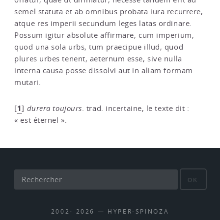
semel statuta et ab omnibus probata iura recurrere,
atque res imperii secundum leges latas ordinare.
Possum igitur absolute affirmare, cum imperium,
quod una sola urbs, tum praecipue illud, quod
plures urbes tenent, aeternum esse, sive nulla
interna causa posse dissolvi aut in aliam formam
mutari.
1
[
]
durera toujours
. trad. incertaine, le texte dit :
« est éternel ».
OK
2002- 2026 — HYPER-SPINOZA