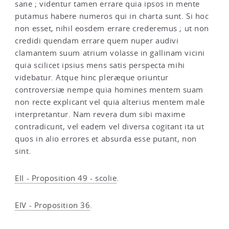
sane ; videntur tamen errare quia ipsos in mente
putamus habere numeros qui in charta sunt. Si hoc
non esset, nihil eosdem errare crederemus ; ut non
credidi quendam errare quem nuper audivi
clamantem suum atrium volasse in gallinam vicini
quia scilicet ipsius mens satis perspecta mihi
videbatur. Atque hinc pleræque oriuntur
controversiæ nempe quia homines mentem suam
non recte explicant vel quia alterius mentem male
interpretantur. Nam revera dum sibi maxime
contradicunt, vel eadem vel diversa cogitant ita ut
quos in alio errores et absurda esse putant, non
sint.
EII - Proposition 49 - scolie
.
EIV - Proposition 36
.