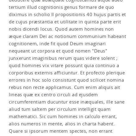
tertium illud cognitionis genus formare de quo
diximus in scholio II propositionis 40 hujus partis et
de cujus præstantia et utilitate in quinta parte erit
nobis dicendi locus. Quod autem homines non
æque claram Dei ac notionum communium habeant
cognitionem, inde fit quod Deum imaginari
nequeant ut corpora et quod nomen "Deus"
junxerunt imaginibus rerum quas videre solent ;
quod homines vix vitare possunt quia continuo a
corporibus externis afficiuntur. Et profecto plerique
errores in hoc solo consistunt quod scilicet nomina
rebus non recte applicamus. Cum enim aliquis ait
lineas quæ ex centro circuli ad ejusdem
circumferentiam ducuntur esse inæquales, ille sane
aliud tum saltem per circulum intelligit quam
mathematici. Sic cum homines in calculo errant,
alios numeros in mente, alios in charta habent.
Quare si ipsorum mentem spectes, non errant