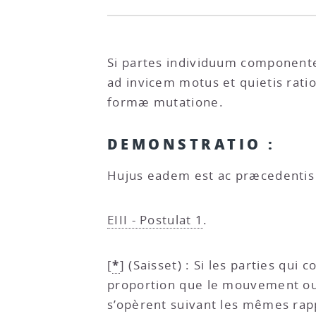
Si partes individuum component
ad invicem motus et quietis rat
formæ mutatione.
DEMONSTRATIO :
Hujus eadem est ac præcedentis
EIII - Postulat 1
.
*
[
]
(Saisset) : Si les parties qu
proportion que le mouvement ou l
s’opèrent suivant les mêmes rapp