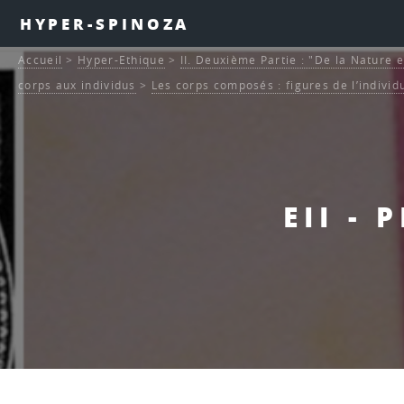
HYPER-SPINOZA
Accueil
>
Hyper-Ethique
>
II. Deuxième Partie : "De la Nature e
corps aux individus
>
Les corps composés : figures de l’individ
EII -