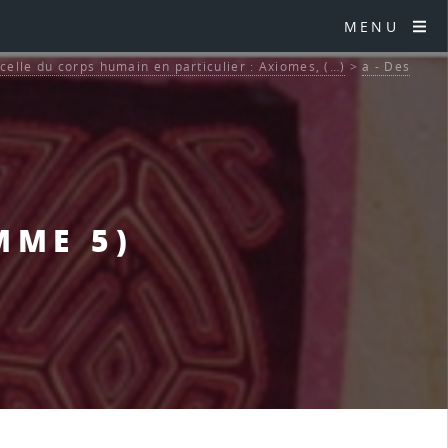
MENU
celle du corps humain en particulier : Axiomes, (…)
>
a - Des
MME 5)