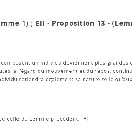
Lemme 1)
;
EII - Proposition 13 - (Lem
ui composent un Individu deviennent plus grandes 
outes, à l’égard du mouvement et du repos, continu
ndividu retiendra également sa nature telle qu’a
*
ue celle du
Lemme précédent
.
[
]