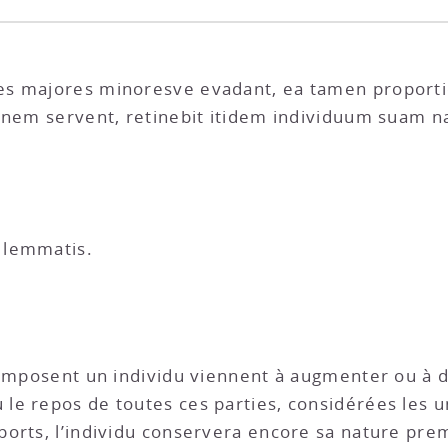
es majores minoresve evadant, ea tamen proport
ionem servent, retinebit itidem individuum suam n
 lemmatis.
i composent un individu viennent à augmenter ou à 
e repos de toutes ces parties, considérées les un
orts, l’individu conservera encore sa nature pre