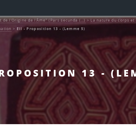
t de l’Origine de l’Âme" (Pars secunda (…)
>
La nature du corps et 
uation
>
EII - Proposition 13 - (Lemme 5)
 PROPOSITION 13 - (LE