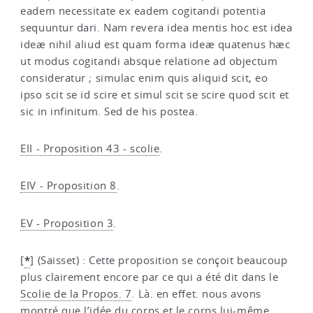
eadem necessitate ex eadem cogitandi potentia
sequuntur dari. Nam revera idea mentis hoc est idea
ideæ nihil aliud est quam forma ideæ quatenus hæc
ut modus cogitandi absque relatione ad objectum
consideratur ; simulac enim quis aliquid scit, eo
ipso scit se id scire et simul scit se scire quod scit et
sic in infinitum. Sed de his postea.
EII - Proposition 43 - scolie
.
EIV - Proposition 8
.
EV - Proposition 3
.
*
[
]
(Saisset) : Cette proposition se conçoit beaucoup
plus clairement encore par ce qui a été dit dans le
Scolie de la Propos. 7
. Là. en effet. nous avons
montré que l’idée du corps et le corps lui-même