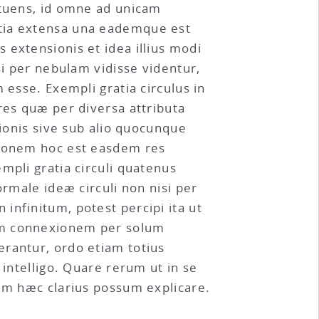
ituens, id omne ad unicam
ntia extensa una eademque est
 extensionis et idea illius modi
per nebulam vidisse videntur,
 esse. Exempli gratia circulus in
res quæ per diversa attributa
tionis sive sub alio quocunque
onem hoc est easdem res
mpli gratia circuli quatenus
ormale ideæ circuli non nisi per
infinitum, potest percipi ita ut
rum connexionem per solum
erantur, ordo etiam totius
 intelligo. Quare rerum ut in se
rum hæc clarius possum explicare.