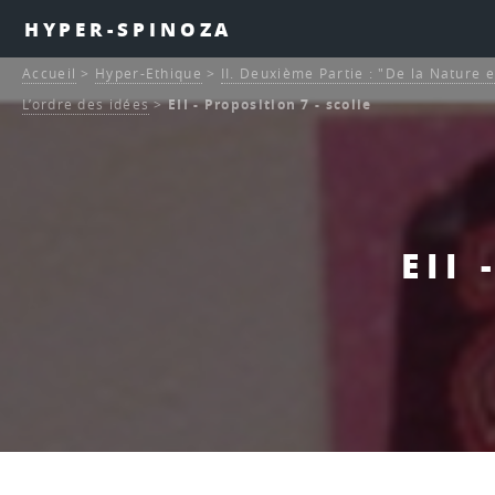
HYPER-SPINOZA
Accueil
>
Hyper-Ethique
>
II. Deuxième Partie : "De la Nature e
L’ordre des idées
>
EII - Proposition 7 - scolie
EII