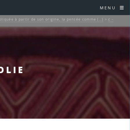
MENU
pliquée à partir de son origine, la pensée comme (…)
>
c -
OLIE