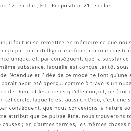
ion 12 - scolie
;
EII - Proposition 21 - scolie
.
 loin, il faut ici se remettre en mémoire ce que nou
perçu par une intelligence infinie, comme constitu
ance unique, et, par conséquent, que la substance
même substance, laquelle est conçue tantôt sous l’
de l’étendue et l’idée de ce mode ne font qu’un
i paraît avoir été aperçu, comme à travers un nu
nce de Dieu, et les choses qu’elle conçoit, ne font
’un tel cercle, laquelle est aussi en Dieu, c’est u
 par conséquent, que nous concevions la nature sou
utre attribut que ce puisse être, nous trouverons 
causes ; en d’autres termes, les mêmes choses r