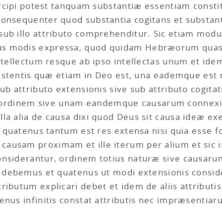
percipi potest tanquam substantiæ essentiam const
consequenter quod substantia cogitans et substa
ub illo attributo comprehenditur. Sic etiam modus
s modis expressa, quod quidam Hebræorum quasi 
ntellectum resque ab ipso intellectas unum et idem
existentis quæ etiam in Deo est, una eademque est 
ub attributo extensionis sive sub attributo cogita
ordinem sive unam eandemque causarum connexi
la alia de causa dixi quod Deus sit causa ideæ exe
i quatenus tantum est res extensa nisi quia esse f
usam proximam et ille iterum per alium et sic in 
considerantur, ordinem totius naturæ sive causa
e debemus et quatenus ut modi extensionis consid
ibutum explicari debet et idem de aliis attributis
enus infinitis constat attributis nec impræsentia