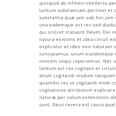
quicquid ab infinito intellectu 
tantum substantiam pertinet et 
substantia quæ jam sub hoc jam s
una eademque est res sed duobu
qui scilicet statuunt Deum, Dei i
natura existens et idea circuli 
explicatur et ideo sive naturam s
concipiamus, unum eundemque 
invicem sequi reperiemus. Nec ul
tantum est res cogitans et circul
alium cogitandi modum tanquam ca
quamdiu res ut cogitandi modi 
cogitationis attributum explicar
naturæ per solum extensionis attr
sunt, Deus revera est causa quat