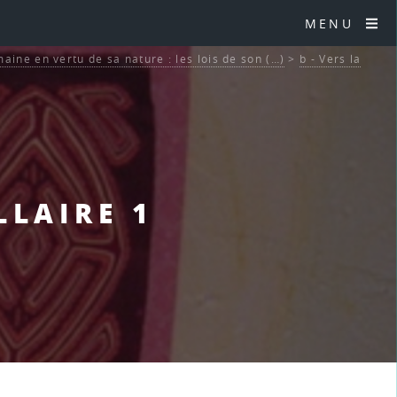
MENU
aine en vertu de sa nature : les lois de son (…)
>
b - Vers la
LLAIRE 1