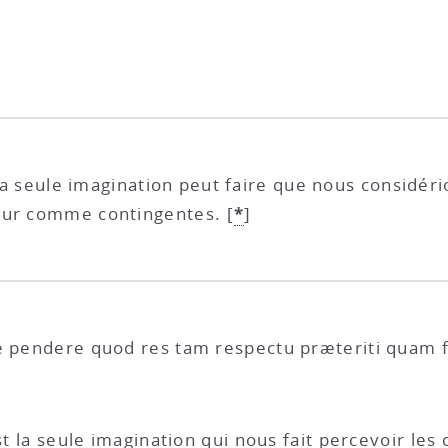
e la seule imagination peut faire que nous considér
*
utur comme contingentes.
[
]
ne pendere quod res tam respectu præteriti quam f
c’est la seule imagination qui nous fait percevoir 