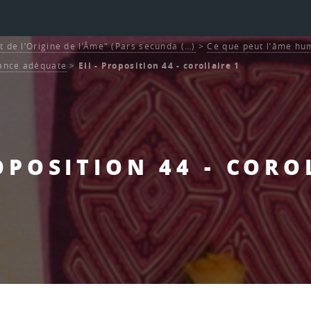
t de l’Origine de l’Âme" (Pars secunda (…)
>
Ce que peut l’âme hum
ance adéquate
>
EII - Proposition 44 - corollaire 1
ROPOSITION 44 - CORO