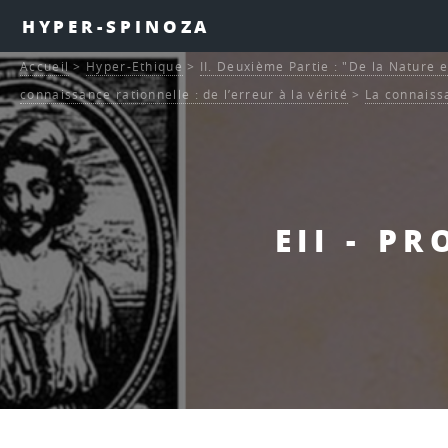
HYPER-SPINOZA
Accueil
>
Hyper-Ethique
>
II. Deuxième Partie : "De la Nature e
connaissance rationnelle : de l’erreur à la vérité
>
La connaiss
EII - P