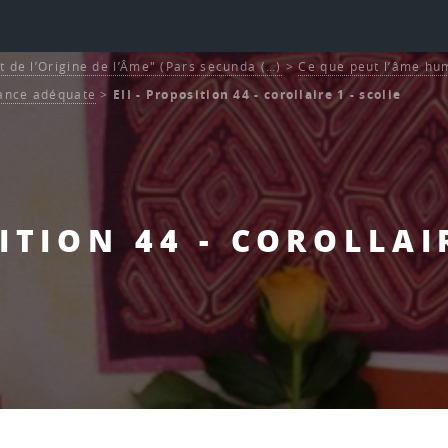
t de l’Origine de l’Âme" (Pars secunda (…)
>
Ce que peut l’âme hum
ance adéquate
>
EII - Proposition 44 - corollaire 1 - scolie
SITION 44 - COROLLAIR