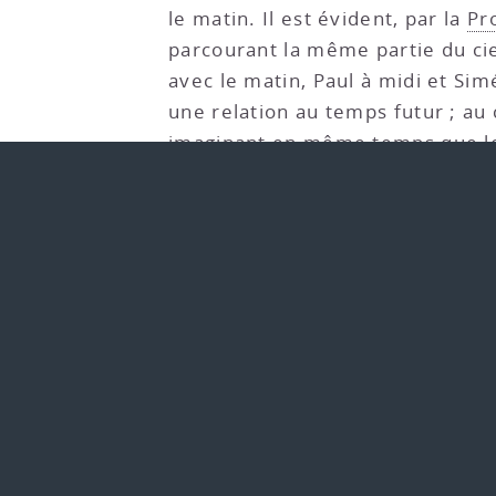
le matin. Il est évident, par la
Pr
parcourant la même partie du ciel
avec le matin, Paul à midi et Sim
une relation au temps futur ; au c
imaginant en même temps que le p
souvent dans le même ordre. S’il 
suivant il imaginera en même tem
on suppose qu’il a vu, le soir, l
flottante, et il imaginera, en mêm
et l’autre non comme devant êtr
l’imagination sera le même si le
temps passé ou au présent ; et
tant au présent temps qu’au pass