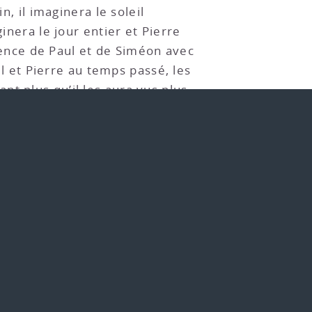
in, il imaginera le soleil
inera le jour entier et Pierre
stence de Paul et de Siméon avec
ul et Pierre au temps passé, les
t plus qu’il les aura vus plus
éon, il voie Jacob alors au matin
 non tous les deux ensemble. Car
on imagination sera donc
e, c’est-à-dire considérera l’un
ngents. Ce flottement de
idérons avec une relation au
gentes les choses rapportées