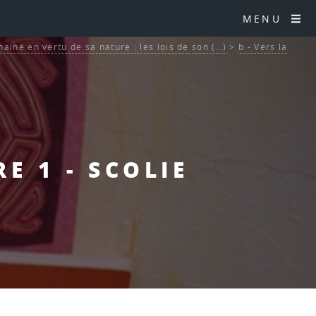
MENU
aine en vertu de sa nature : les lois de son (…)
>
b - Vers la
E 1 - SCOLIE