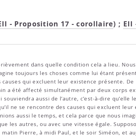
EII - Proposition 17 - corollaire
) ;
EII
i brièvement dans quelle condition cela a lieu. Nou
agine toujours les choses comme lui étant présente
s causes qui excluent leur existence présente. De
ain a été affecté simultanément par deux corps ext
ui souviendra aussi de l’autre, c’est-à-dire qu’elle
 qu’il ne se rencontre des causes qui excluent leu
inions aussi le temps, et cela parce que nous ima
que les autres, ou avec une vitesse égale. Suppos
 matin Pierre, à midi Paul, et le soir Siméon, et 