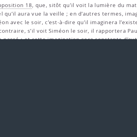
oposition 18
, que, sitôt qu’il voit la lumière du mat
 qu’il aura vue la veille ; en d’autres termes, imag
éon avec le soir, c’est-à-dire qu’il imaginera l’exi
ontraire, s’il voit Siméon le soir, il rapportera Pa
assé ; et cette imagination sera constante d’autan
arrive une fois qu’un autre soir, à la place de Sim
ps que le soir tantôt Siméon, tantôt Jacob, mais
’un des deux seulement et non les deux à la fois. S
e temps que le soir futur, tantôt l’un, tantôt l’autr
e de façon certaine, mais comme des futurs conti
s choses imaginées sont des choses que nous cons
, conséquemment, nous imaginerons comme contin
*
é et au futur.
[
]