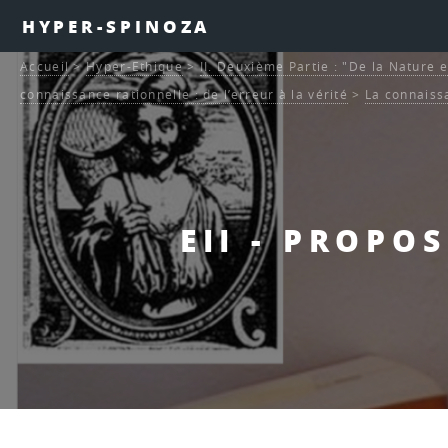
HYPER-SPINOZA
Accueil
>
Hyper-Ethique
>
II. Deuxième Partie : "De la Nature e
connaissance rationnelle : de l’erreur à la vérité
>
La connaiss
EII - PROPO