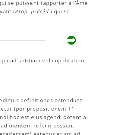
 qui se puissent rapporter à l’Âme
yant (
Prop. précéd.
) qui se
qui ad lætitiam vel cupiditatem
dedimus definitiones ostendunt.
rcetur (per propositionem 11
ndi hoc est ejus agendi potentia
us ad mentem referri possunt
præcedentem) eatenus etiam ad