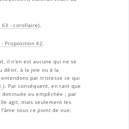
 63 - corollaire
).
 - Proposition 42
.
it, il n’en est aucune qui ne se
désir, à la joie ou à la
s entendons par tristesse ce qui
l.
). Par conséquent, en tant que
est diminuée ou empêchée ; par
lle agit, mais seulement les
à l’âme sous ce point de vue.