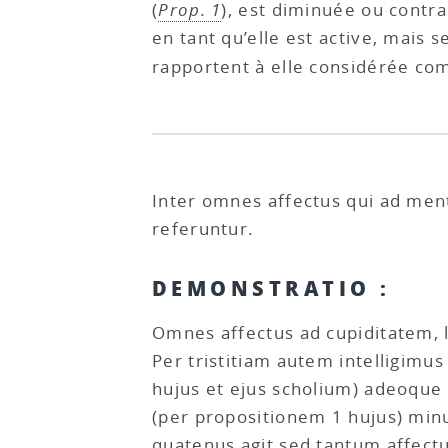
(
Prop. 1
), est diminuée ou contrar
en tant qu’elle est active, mais 
rapportent à elle considérée com
Inter omnes affectus qui ad ment
referuntur.
DEMONSTRATIO :
Omnes affectus ad cupiditatem, l
Per tristitiam autem intelligimu
hujus et ejus scholium) adeoque 
(per propositionem 1 hujus) minu
quatenus agit sed tantum affect