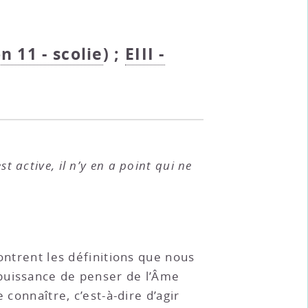
on 11 - scolie
) ;
EIII -
t active, il n’y en a point qui ne
ontrent les définitions que nous
 puissance de penser de l’Âme
 connaître, c’est-à-dire d’agir