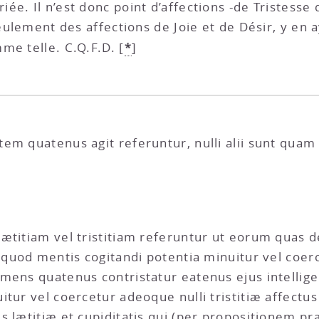
iée. Il n’est donc point d’affections -de Tristesse
seulement des affections de Joie et de Désir, y en a
*
me telle. C.Q.F.D.
[
]
em quatenus agit referuntur, nulli alii sunt quam 
ætitiam vel tristitiam referuntur ut eorum quas 
s quod mentis cogitandi potentia minuitur vel coe
mens quatenus contristatur eatenus ejus intellige
itur vel coercetur adeoque nulli tristitiæ affect
us lætitiæ et cupiditatis qui (per propositionem 