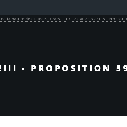
et de la nature des affects" (Pars (…)
>
Les affects actifs : Proposit
EIII - PROPOSITION 5