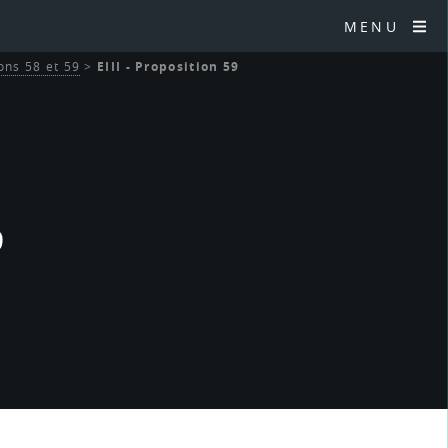
MENU
ions 58 et 59
>
EIII - Proposition 59
9