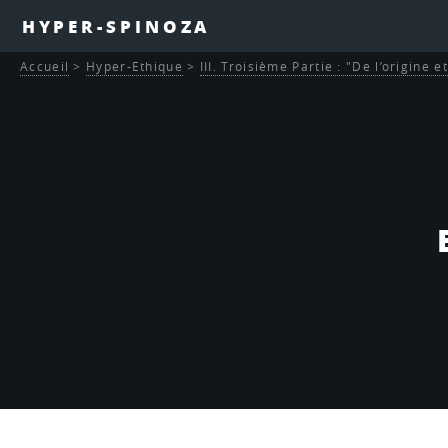
HYPER-SPINOZA
Accueil
>
Hyper-Ethique
>
III. Troisième Partie : "De l’origine 