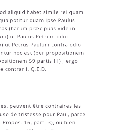
od aliquid habet simile rei quam
iqua potitur quam ipse Paulus
usas (harum præcipuas vide in
tuum) ut Paulus Petrum odio
io) ut Petrus Paulum contra odio
entur hoc est (per propositionem
ositionem 59 partis III) ; ergo
 contrarii. Q.E.D.
ives, peuvent être contraires les
se de tristesse pour Paul, parce
a
Propos. 16, part. 3
), ou bien