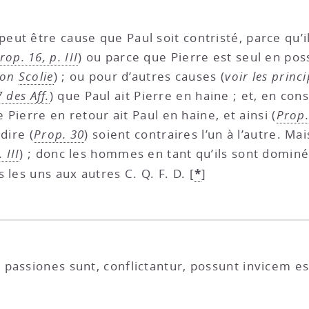
ut être cause que Paul soit contristé, parce qu’
rop. 16, p. III
) ou parce que Pierre est seul en po
son
Scolie
) ; ou pour d’autres causes (
voir les princ
7 des Aff.
) que Paul ait Pierre en haine ; et, en con
e Pierre en retour ait Paul en haine, et ainsi (
Prop. 
-dire (
Prop. 30
) soient contraires l’un à l’autre. Ma
 III
) ; donc les hommes en tant qu’ils sont dominé
*
 les uns aux autres C. Q. F. D.
[
]
passiones sunt, conflictantur, possunt invicem es