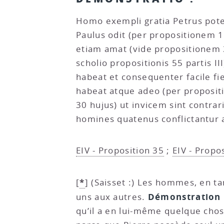
Homo exempli gratia Petrus potes
Paulus odit (per propositionem 16
etiam amat (vide propositionem 3
scholio propositionis 55 partis I
habeat et consequenter facile fi
habeat atque adeo (per propositi
30 hujus) ut invicem sint contrari
homines quatenus conflictantur a
EIV - Proposition 35
;
EIV - Propos
*
[
]
(Saisset :) Les hommes, en tan
Démonstration
uns aux autres.
qu’il a en lui-même quelque chose