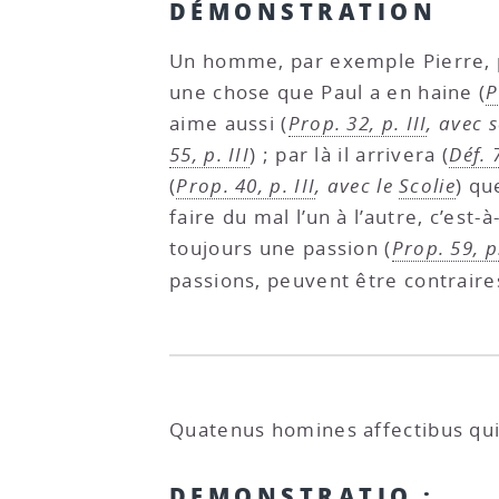
DÉMONSTRATION
Un homme, par exemple Pierre, pe
une chose que Paul a en haine (
P
aime aussi (
Prop. 32, p. III
, avec 
55, p. III
) ; par là il arrivera (
Déf. 
(
Prop. 40, p. III
, avec le
Scolie
) qu
faire du mal l’un à l’autre, c’est-à
toujours une passion (
Prop. 59, p.
passions, peuvent être contraires
Quatenus homines affectibus qui 
DEMONSTRATIO :