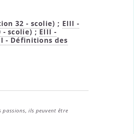
tion 32 - scolie
) ;
EIII -
 - scolie
) ;
EIII -
II - Définitions des
passions, ils peuvent être