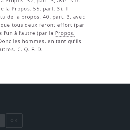
 la
Propos. 32, part. 3
, avec
son
de la Propos. 55, part. 3
). Il
rtu de la
propos. 40, part. 3
, avec
 que tous deux feront effort (par
 l’un à l’autre (par la
Propos.
 Donc les hommes, en tant qu’ils
utres. C. Q. F. D.
OK