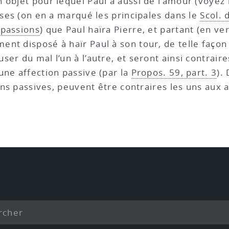
 objet pour lequel Paul a aussi de l’amour (voyez
uses (on en a marqué les principales dans le
Scol. 
 passions
) que Paul haïra Pierre, et partant (en ve
ment disposé à haïr Paul à son tour, de telle façon
user du mal l’un à l’autre, et seront ainsi contraires
s une affection passive (par la
Propos. 59, part. 3
).
ons passives, peuvent être contraires les uns aux a