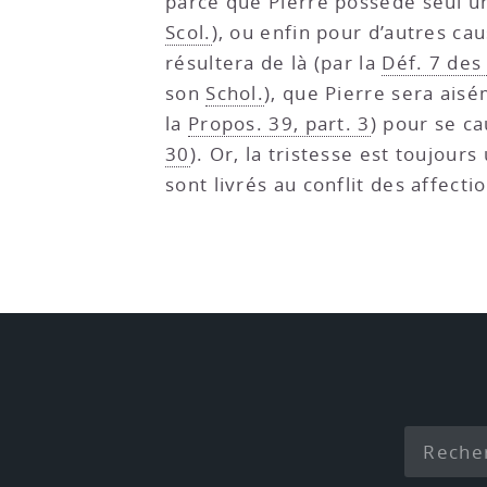
parce que Pierre possède seul un
Scol.
), ou enfin pour d’autres ca
résultera de là (par la
Déf. 7 des
son
Schol.
), que Pierre sera aisé
la
Propos. 39, part. 3
) pour se ca
30
). Or, la tristesse est toujour
sont livrés au conflit des affecti