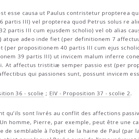
t esse causa ut Paulus contristetur propterea qu
 partis III) vel propterea quod Petrus solus re al
2 partis III cum ejusdem scholio) vel ob alias ca
II) atque adeo inde fiet (per definitionem 7 affec
et (per propositionem 40 partis III cum ejus schol
onem 39 partis III) ut invicem malum inferre con
i. At affectus tristitiæ semper passio est (per prop
ffectibus qui passiones sunt, possunt invicem esse
ition 36 - scolie
;
EIV - Proposition 37 - scolie 2
.
t qu’ils sont livrés au conflit des affections pass
Un homme, Pierre, par exemple, peut être une cau
 de semblable à l’objet de la haine de Paul (par l