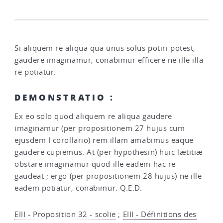
Si aliquem re aliqua qua unus solus potiri potest,
gaudere imaginamur, conabimur efficere ne ille illa
re potiatur.
DEMONSTRATIO :
Ex eo solo quod aliquem re aliqua gaudere
imaginamur (per propositionem 27 hujus cum
ejusdem I corollario) rem illam amabimus eaque
gaudere cupiemus. At (per hypothesin) huic lætitiæ
obstare imaginamur quod ille eadem hac re
gaudeat ; ergo (per propositionem 28 hujus) ne ille
eadem potiatur, conabimur. Q.E.D.
EIII - Proposition 32 - scolie
;
EIII - Définitions des