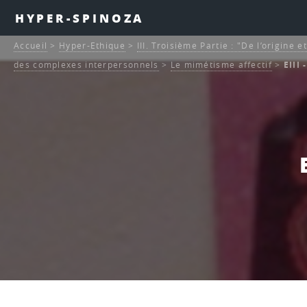
HYPER-SPINOZA
Accueil
>
Hyper-Ethique
>
III. Troisième Partie : "De l’origine 
des complexes interpersonnels
>
Le mimétisme affectif
>
EIII 