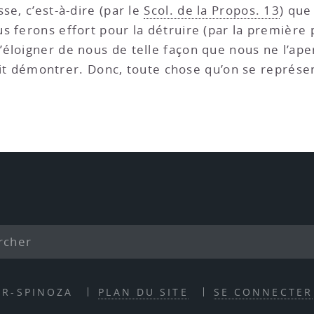
se, c’est-à-dire (par le
Scol. de la Propos. 13
) que
ous ferons effort pour la détruire (par la première
l’éloigner de nous de telle façon que nous ne l’a
lait démontrer. Donc, toute chose qu’on se représent
ER-SPINOZA
PLAN DU SITE
SE CONNECTER