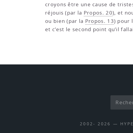
croyons être une cause de tristes
réjouis (par la
Propos. 20
), et n
ou bien (par la
Propos. 13
) pour 
et c’est le second point qu’il fal
2002- 2026 — HYP