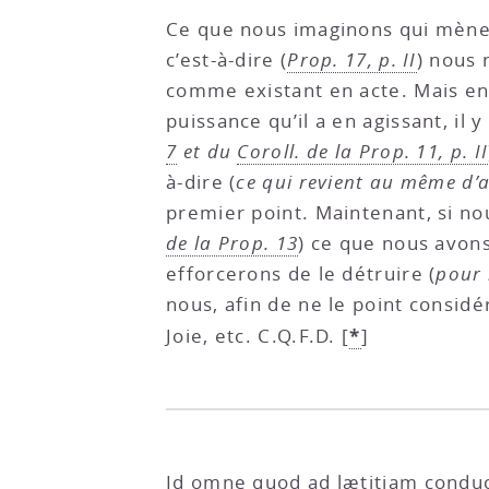
Ce que nous imaginons qui mène à
c’est-à-dire (
Prop. 17, p. II
) nous 
comme existant en acte. Mais entr
puissance qu’il a en agissant, il 
7
et du
Coroll. de la Prop. 11, p. II
à-dire (
ce qui revient au même d’
premier point. Maintenant, si no
de la Prop. 13
) ce que nous avons
efforcerons de le détruire (
pour 
nous, afin de ne le point consid
*
Joie, etc. C.Q.F.D.
[
]
Id omne quod ad lætitiam condu