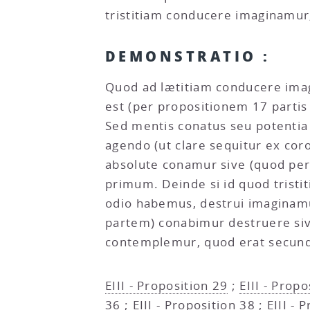
tristitiam conducere imaginamu
DEMONSTRATIO :
Quod ad lætitiam conducere ima
est (per propositionem 17 parti
Sed mentis conatus seu potentia 
agendo (ut clare sequitur ex corol
absolute conamur sive (quod per
primum. Deinde si id quod tristi
odio habemus, destrui imaginam
partem) conabimur destruere siv
contemplemur, quod erat secundu
EIII - Proposition 29
;
EIII - Propo
36
;
EIII - Proposition 38
;
EIII - 