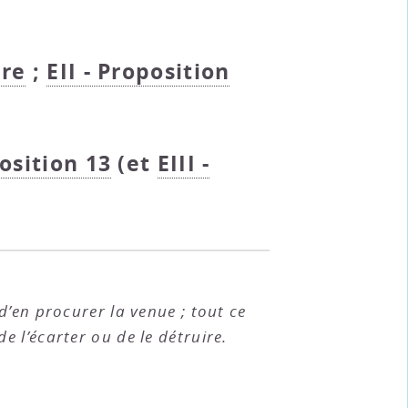
ire
;
EII - Proposition
position 13
(et
EIII -
’en procurer la venue ; tout ce
e l’écarter ou de le détruire.