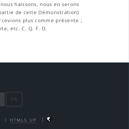
 nous haïssons, nous en serons
 partie de cette Démonstration)
percevions plus comme présente ;
e, etc. C. Q. F. D.
OK
HTML5 UP