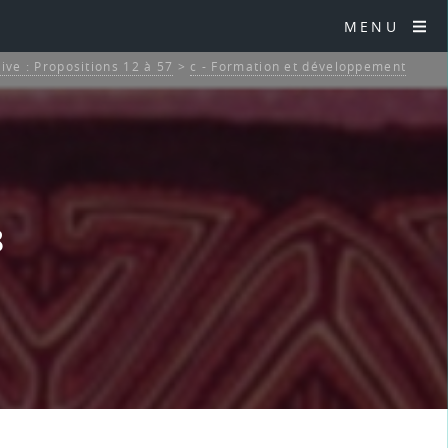
MENU
tive : Propositions 12 à 57
>
c - Formation et développement
8