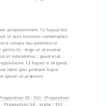
er propositionem 12 hujus) hoc
ve ut actu existens contemplari.
oris conatu seu potentia in
partis II) : ergo ut id existat
us et intendimus ; quod erat
opositionis 13 hujus) si id quod
que idem (per primam hujus
 ne ipsum ut præsens
- Proposition 35
;
EIII - Proposition
I - Proposition 50 - scolie
;
EIII -