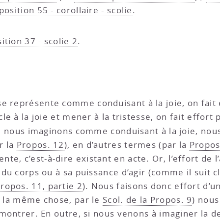
oposition 55 - corollaire - scolie
.
ition 37 - scolie 2
.
se représente comme conduisant à la joie, on fait e
le à la joie et mener à la tristesse, on fait effort 
nous imaginons comme conduisant à la joie, nous f
r la
Propos. 12
), en d’autres termes (par la
Propos.
te, c’est-à-dire existant en acte. Or, l’effort de
t du corps ou à sa puissance d’agir (comme il suit
propos. 11, partie 2
). Nous faisons donc effort d’
st la même chose, par le
Scol. de la Propos. 9
) nous
démontrer. En outre, si nous venons à imaginer la 