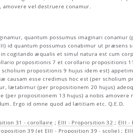
r, amovere vel destruere conamur.
ginamur, quantum possumus imaginari conamur (p
s II) id quantum possumus conabimur ut præsens si
in cogitando æqualis et simul natura est cum corp
lario propositionis 7 et corollario propositionis 11 
 scholium propositionis 9 hujus idem est) appetim
tiæ causam esse credimus hoc est (per scholium pr
ur, lætabimur (per propositionem 20 hujus) adeo
e (per propositionem 13 hujus) a nobis amovere
m. Ergo id omne quod ad lætitiam etc. Q.E.D.
sition 31 - corollaire
;
EIII - Proporsition 32
;
EIII 
Proposition 39
(et
EIII - Proposition 39 - scolie
) ;
EII