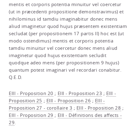
mentis et corporis potentia minuitur vel coercetur
(ut in præcedenti propositione demonstravimus) et
nihilominus id tamdiu imaginabitur donec mens
aliud imaginetur quod hujus præsentem existentiam
secludat (per propositionem 17 partis II) hoc est (ut
modo ostendimus) mentis et corporis potentia
tamdiu minuitur vel coercetur donec mens aliud
imaginetur quod hujus existentiam secludit
quodque adeo mens (per propositionem 9 hujus)
quantum potest imaginari vel recordari conabitur.
Q.E.D.
EIII - Proposition 20
;
EIII - Proposition 23
;
EIII -
Proposition 25
;
EIII - Proposition 26
;
EIII -
Proposition 27 - corollaire 3
;
EIII - Proposition 28
;
EIII - Proposition 29
;
EIII - Définitions des affects -
29
.