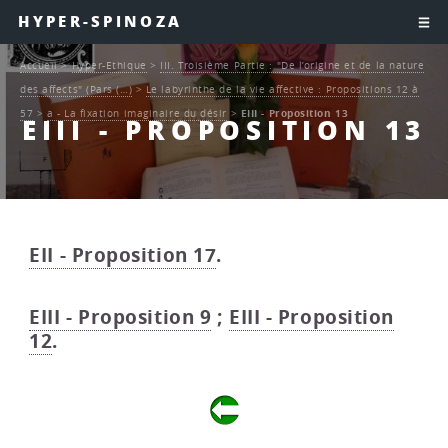
HYPER-SPINOZA
Accueil
>
Hyper-Ethique
>
III. Troisième Partie : "De l’origine et de la nature
des affects" (Pars (…)
>
Le labyrinthe de la vie affective : Propositions 12 à
57
>
a - La fixation imaginaire du désir
>
EIII - Proposition 13
EIII - PROPOSITION 13
EII - Proposition 17
.
EIII - Proposition 9
;
EIII - Proposition
12
.