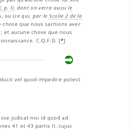
, p. II
, dont on verra aussi l
e
, ou (
ce qui, par le
Scolie 2 de la
une chose que nous sachions avec
e ; et aucune chose que nous
*
connaissance. C.Q.F.D.
[
]
ducit vel quod impedire potest
esse judicat nisi id quod ad
es 41 et 43 partis II, cujus