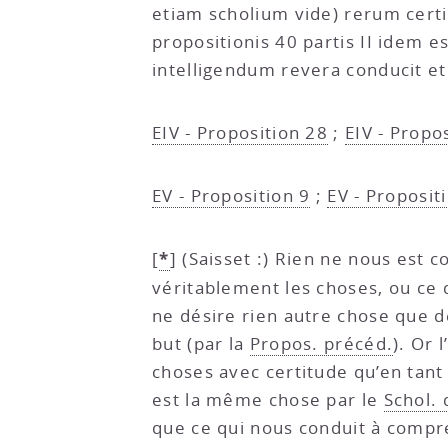
etiam scholium vide) rerum cert
propositionis 40 partis II idem e
intelligendum revera conducit e
EIV - Proposition 28
;
EIV - Propo
EV - Proposition 9
;
EV - Proposit
*
[
]
(Saisset :) Rien ne nous es
véritablement les choses, ou ce 
ne désire rien autre chose que d
but (par la
Propos. précéd.
). Or 
choses avec certitude qu’en tant q
est la même chose par le
Schol. 
que ce qui nous conduit à compr