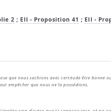
olie 2
;
EII - Proposition 41
;
EII - Pro
chose que nous sachions avec certitude être bonne o
peut empêcher que nous ne la possédions.
’appète rien d’autre que la connaissance, et ne ju