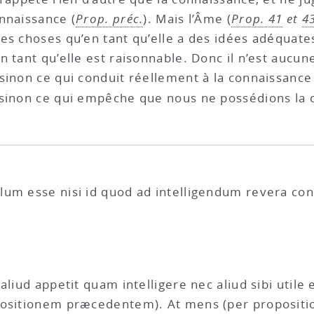
onnaissance (
Prop. préc.
). Mais l’Âme (
Prop. 41
et
43
des choses qu’en tant qu’elle a des idées adéquates
en tant qu’elle est raisonnable. Donc il n’est auc
sinon ce qui conduit réellement à la connaissanc
 sinon ce qui empêche que nous ne possédions la 
lum esse nisi id quod ad intelligendum revera con
liud appetit quam intelligere nec aliud sibi utile 
ositionem præcedentem). At mens (per proposition