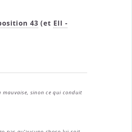
position 43
(et
EII -
u mauvaise, sinon ce qui conduit
ge pas qu’aucune chose lui soit