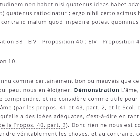
itudinem non habet nisi quatenus ideas habet adæ
st) quatenus ratiocinatur ; ergo nihil certo scimus
t contra id malum quod impedire potest quominus 
sition 38
;
EIV - Proposition 40
;
EIV - Proposition 
ion 10
.
t connu comme certainement bon ou mauvais que ce
Démonstration
qui peut nous en éloigner.
L’âme, 
e comprendre, et ne considère comme utile pour el
l’âme (par les
propos. 41
et
43, part. 2
, et le
Scol. 
u’elle a des idées adéquates, c’est-à-dire en tant 
de la Propos. 40, part. 2
). Donc rien ne nous est
endre véritablement les choses, et au contraire