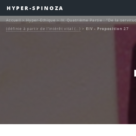
HYPER-SPINOZA
Accueil
>
Hyper-Ethique
>
IV. Quatrième Partie : "De la servitu
(définie à partir de l’intérêt vital (…)
>
EIV - Proposition 27