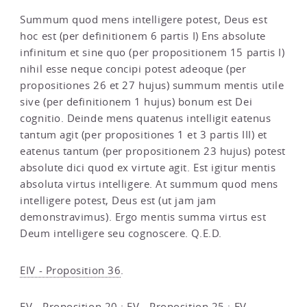
Summum quod mens intelligere potest, Deus est
hoc est (per definitionem 6 partis I) Ens absolute
infinitum et sine quo (per propositionem 15 partis I)
nihil esse neque concipi potest adeoque (per
propositiones 26 et 27 hujus) summum mentis utile
sive (per definitionem 1 hujus) bonum est Dei
cognitio. Deinde mens quatenus intelligit eatenus
tantum agit (per propositiones 1 et 3 partis III) et
eatenus tantum (per propositionem 23 hujus) potest
absolute dici quod ex virtute agit. Est igitur mentis
absoluta virtus intelligere. At summum quod mens
intelligere potest, Deus est (ut jam jam
demonstravimus). Ergo mentis summa virtus est
Deum intelligere seu cognoscere. Q.E.D.
EIV - Proposition 36
.
EV - Proposition 20
;
EV - Proposition 25
;
EV -