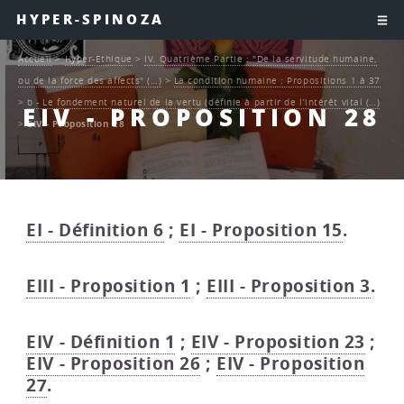
HYPER-SPINOZA
Accueil
>
Hyper-Ethique
>
IV. Quatrième Partie : "De la servitude humaine,
ou de la force des affects" (…)
>
La condition humaine : Propositions 1 à 37
>
b - Le fondement naturel de la vertu (définie à partir de l’intérêt vital (…)
EIV - PROPOSITION 28
>
EIV - Proposition 28
EI - Définition 6
;
EI - Proposition 15
.
EIII - Proposition 1
;
EIII - Proposition 3
.
EIV - Définition 1
;
EIV - Proposition 23
;
EIV - Proposition 26
;
EIV - Proposition
27
.