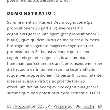
potest mentis acquiescentia, oritur.
DEMONSTRATIO :
Summa mentis virtus est Deum cognoscere (per
propositionem 28 partis IV) sive res tertio
cognitionis genere intelligere (per propositionem 25
hujus) ; quæ quidem virtus eo major est quo mens
hoc cognitionis genere magis res cognoscit (per
propositionem 24 hujus) adeoque qui res hoc
cognitionis genere cognoscit, is ad summam
humanam perfectionem transit et consequenter (per
2 affectuum definitionem) summa lætitia afficitur
idque (per propositionem 43 partis II) concomitante
idea sui suæque virtutis ac proinde (per 25
affectuum definitionem) ex hoc cognitionis genere
summa quæ dari potest oritur acquiescentia. Q.E.D.
EV - Proposition 32
;
EV - Proposition 36 - scolie
;
EV