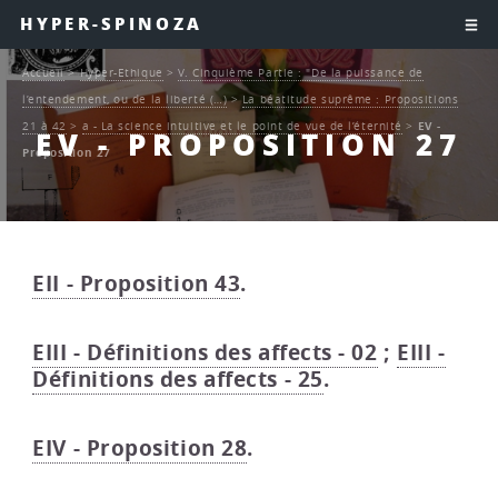
HYPER-SPINOZA
Accueil
>
Hyper-Ethique
>
V. Cinquième Partie : "De la puissance de
l’entendement, ou de la liberté (…)
>
La béatitude suprême : Propositions
21 à 42
>
a - La science intuitive et le point de vue de l’éternité
>
EV -
EV - PROPOSITION 27
Proposition 27
EII - Proposition 43
.
EIII - Définitions des affects - 02
;
EIII -
Définitions des affects - 25
.
EIV - Proposition 28
.