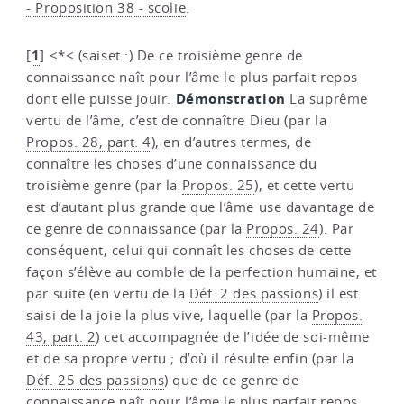
- Proposition 38 - scolie
.
1
[
]
<*< (saiset :) De ce troisième genre de
connaissance naît pour l’âme le plus parfait repos
Démonstration
dont elle puisse jouir.
La suprême
vertu de l’âme, c’est de connaître Dieu (par la
Propos. 28, part. 4
), en d’autres termes, de
connaître les choses d’une connaissance du
troisième genre (par la
Propos. 25
), et cette vertu
est d’autant plus grande que l’âme use davantage de
ce genre de connaissance (par la
Propos. 24
). Par
conséquent, celui qui connaît les choses de cette
façon s’élève au comble de la perfection humaine, et
par suite (en vertu de la
Déf. 2 des passions
) il est
saisi de la joie la plus vive, laquelle (par la
Propos.
43, part. 2
) cet accompagnée de l’idée de soi-même
et de sa propre vertu ; d’où il résulte enfin (par la
Déf. 25 des passions
) que de ce genre de
connaissance naît pour l’âme le plus parfait repos.