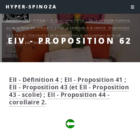
HYPER-SPINOZA
Accueil
>
Hyper-Ethique
>
IV. Quatrième Partie : "De la servitude humaine,
ou de la force des affects" (…)
>
De la servitude à la liberté : Propositions
38 à 73
>
b - Intervention de la raison dans le déroulement de la vie
EIV - PROPOSITION 62
affective
>
EIV - Proposition 62
EII - Définition 4
;
EII - Proposition 41
;
EII - Proposition 43
(et
EII - Proposition
43 - scolie
) ;
EII - Proposition 44 -
corollaire 2
.