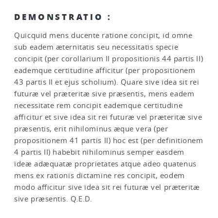
DEMONSTRATIO :
Quicquid mens ducente ratione concipit, id omne
sub eadem æternitatis seu necessitatis specie
concipit (per corollarium II propositionis 44 partis II)
eademque certitudine afficitur (per propositionem
43 partis II et ejus scholium). Quare sive idea sit rei
futuræ vel præteritæ sive præsentis, mens eadem
necessitate rem concipit eademque certitudine
afficitur et sive idea sit rei futuræ vel præteritæ sive
præsentis, erit nihilominus æque vera (per
propositionem 41 partis II) hoc est (per definitionem
4 partis II) habebit nihilominus semper easdem
ideæ adæquatæ proprietates atque adeo quatenus
mens ex rationis dictamine res concipit, eodem
modo afficitur sive idea sit rei futuræ vel præteritæ
sive præsentis. Q.E.D.