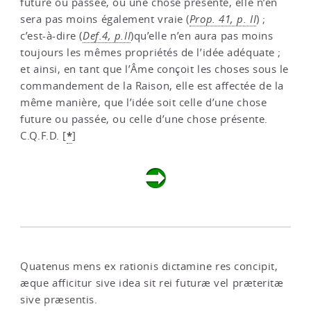
future ou passée, ou une chose présente, elle n’en
sera pas moins également vraie (
Prop. 41, p. II
) ;
c’est-à-dire (
Def.4, p.II
)qu’elle n’en aura pas moins
toujours les mêmes propriétés de l’idée adéquate ;
et ainsi, en tant que l’Âme conçoit les choses sous le
commandement de la Raison, elle est affectée de la
même manière, que l’idée soit celle d’une chose
future ou passée, ou celle d’une chose présente.
*
C.Q.F.D.
[
]
Quatenus mens ex rationis dictamine res concipit,
æque afficitur sive idea sit rei futuræ vel præteritæ
sive præsentis.