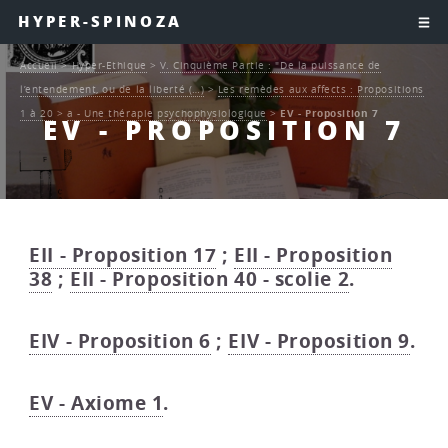
HYPER-SPINOZA
Accueil
>
Hyper-Ethique
>
V. Cinquième Partie : "De la puissance de
l’entendement, ou de la liberté (…)
>
Les remèdes aux affects : Propositions
1 à 20
>
a - Une thérapie psychophysiologique
>
EV - Proposition 7
EV - PROPOSITION 7
EII - Proposition 17
;
EII - Proposition
38
;
EII - Proposition 40 - scolie 2
.
EIV - Proposition 6
;
EIV - Proposition 9
.
EV - Axiome 1
.