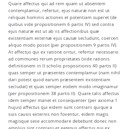
Quare affectus qui ad rem quam ut absentem
contemplamur, refertur, ejus naturæ non est ut
reliquas hominis actiones et potentiam superet (de
quibus vide propositionem 6 partis IV) sed contra
ejus naturæ est ut ab iis affectionibus quæ
existentiam externæ ejus causæ secludunt, coerceri
aliquo modo possit (per propositionem 9 partis IV).
At affectus qui ex ratione oritur, refertur necessario
ad communes rerum proprietates (vide rationis
definitionem in II scholio propositionis 40 partis II)
quas semper ut præsentes contemplamur (nam nihil
dari potest quod earum præsentem existentiam
secludat) et quas semper eodem modo imaginamur
(per propositionem 38 partis II). Quare talis affectus
idem semper manet et consequenter (per axioma 1
hujus) affectus qui eidem sunt contrarii quique a
suis causis externis non foventur, eidem magis
magisque sese accommodare debebunt donec non
amplius sint contrarii et eatenus affectus qui ex