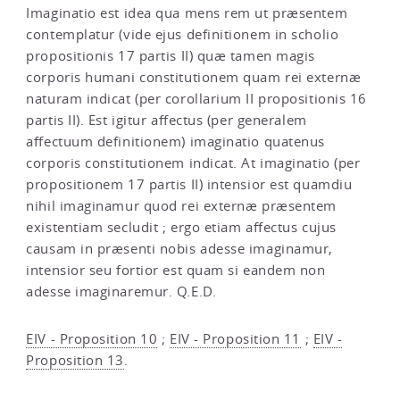
Imaginatio est idea qua mens rem ut præsentem
contemplatur (vide ejus definitionem in scholio
propositionis 17 partis II) quæ tamen magis
corporis humani constitutionem quam rei externæ
naturam indicat (per corollarium II propositionis 16
partis II). Est igitur affectus (per generalem
affectuum definitionem) imaginatio quatenus
corporis constitutionem indicat. At imaginatio (per
propositionem 17 partis II) intensior est quamdiu
nihil imaginamur quod rei externæ præsentem
existentiam secludit ; ergo etiam affectus cujus
causam in præsenti nobis adesse imaginamur,
intensior seu fortior est quam si eandem non
adesse imaginaremur. Q.E.D.
EIV - Proposition 10
;
EIV - Proposition 11
;
EIV -
Proposition 13
.