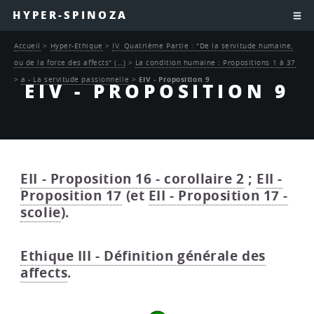
HYPER-SPINOZA
Accueil
>
Hyper-Ethique
>
IV. Quatrième Partie : "De la servitude humaine,
ou de la force des affects" (…)
>
La condition humaine : Propositions 1 à 37
>
a - La servitude passionnelle
>
EIV - Proposition 9
EIV - PROPOSITION 9
EII - Proposition 16 - corollaire 2
;
EII -
Proposition 17
(et
EII - Proposition 17 -
scolie
).
Ethique III - Définition générale des
affects
.