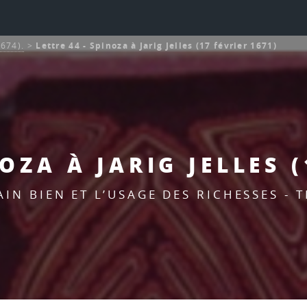
1674).
>
Lettre 44 - Spinoza à Jarig Jelles (17 février 1671)
NOZA À JARIG JELLES (
IN BIEN ET L’USAGE DES RICHESSES - 