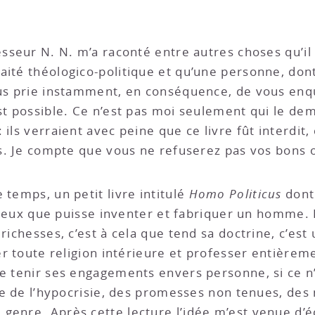
esseur N. N. m’a raconté entre autres choses qu’il
ité théologico-politique et qu’une personne, dont i
ous prie instamment, en conséquence, de vous enqu
est possible. Ce n’est pas moi seulement qui le 
ils verraient avec peine que ce livre fût interdit,
ais. Je compte que vous ne refuserez pas vos bons 
 temps, un petit livre intitulé
Homo
Politicus
dont
ngereux que puisse inventer et fabriquer un homme.
 richesses, c’est à cela que tend sa doctrine, c’est
ter toute religion intérieure et professer entièreme
e tenir ses engagements envers personne, si ce n’
loge de l’hypocrisie, des promesses non tenues, de
genre. Après cette lecture l’idée m’est venue d’é