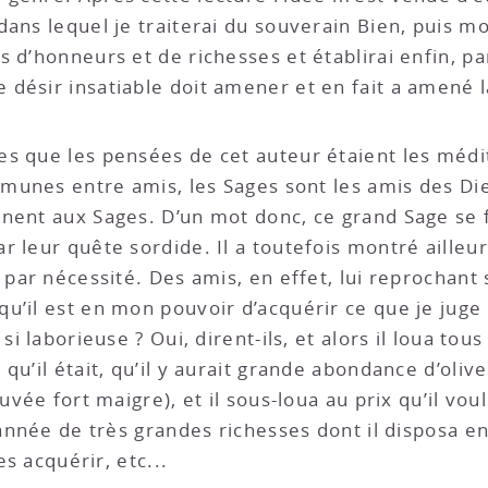
ans lequel je traiterai du souverain Bien, puis mo
 d’honneurs et de richesses et établirai enfin, pa
désir insatiable doit amener et en fait a amené l
s que les pensées de cet auteur étaient les médit
ommunes entre amis, les Sages sont les amis des D
nent aux Sages. D’un mot donc, ce grand Sage se f
 leur quête sordide. Il a toutefois montré ailleur
 par nécessité. Des amis, en effet, lui reprochant 
’il est en mon pouvoir d’acquérir ce que je juge n
i laborieuse ? Oui, dirent-ils, et alors il loua tous
qu’il était, qu’il y aurait grande abondance d’oliv
uvée fort maigre), et il sous-loua au prix qu’il voul
 année de très grandes richesses dont il disposa en
es acquérir, etc...