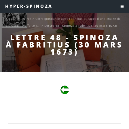
HYPER-SPINOZA
Accueil
>
Lettres
>
Correspondance avec Fabritius au sujet d’une chaire de
philosophie offerte (…)
>
Lettre 48 - Spinoza à Fabritius (30 mars 1673)
LETTRE 48 - SPINOZA
À FABRITIUS (30 MARS
1673)