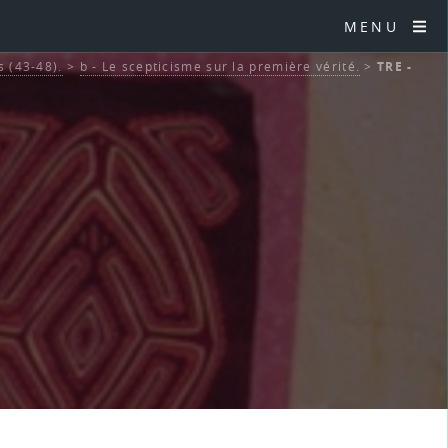
MENU
 (43-48).
>
b - Le scepticisme sur la première vérité.
>
TRE -