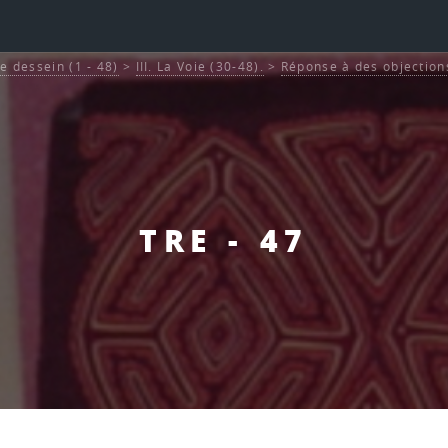
Le dessein (1 - 48)
>
III. La Voie (30-48).
>
Réponse à des objections
TRE - 47