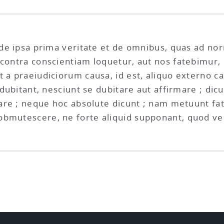
et de ipsa prima veritate et de omnibus, quas ad
 contra conscientiam loquetur, aut nos fatebimur,
t a praeiudiciorum causa, id est, aliquo externo 
 dubitant, nesciunt se dubitare aut affirmare ; dicu
rare ; neque hoc absolute dicunt ; nam metuunt fat
obmutescere, ne forte aliquid supponant, quod ve