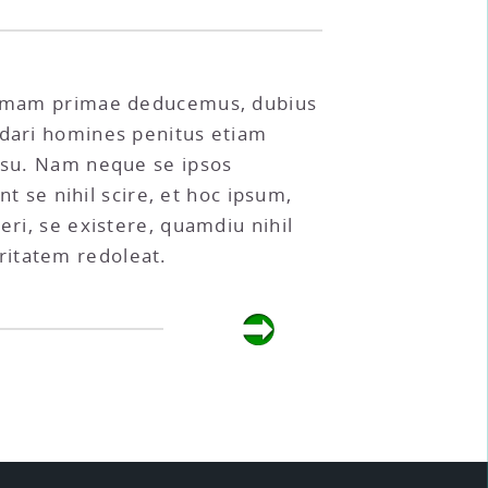
 normam primae deducemus, dubius
 dari homines penitus etiam
casu. Nam neque se ipsos
nt se nihil scire, et hoc ipsum,
eri, se existere, quamdiu nihil
ritatem redoleat.