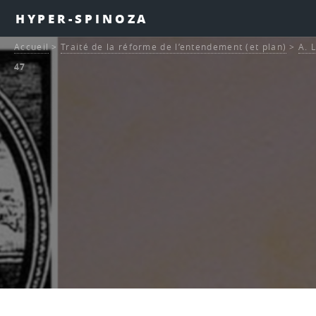
HYPER-SPINOZA
Accueil
>
Traité de la réforme de l’entendement (et plan)
>
A. 
47