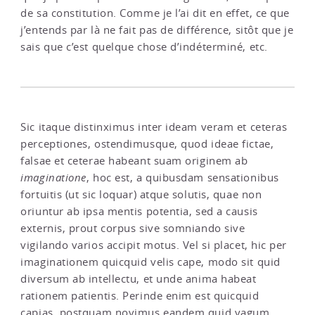
de sa constitution. Comme je l’ai dit en effet, ce que
j’entends par là ne fait pas de différence, sitôt que je
sais que c’est quelque chose d’indéterminé, etc.
Sic itaque distinximus inter ideam veram et ceteras
perceptiones, ostendimusque, quod ideae fictae,
falsae et ceterae habeant suam originem ab
imaginatione
, hoc est, a quibusdam sensationibus
fortuitis (ut sic loquar) atque solutis, quae non
oriuntur ab ipsa mentis potentia, sed a causis
externis, prout corpus sive somniando sive
vigilando varios accipit motus. Vel si placet, hic per
imaginationem quicquid velis cape, modo sit quid
diversum ab intellectu, et unde anima habeat
rationem patientis. Perinde enim est quicquid
capias, postquam novimus eandem quid vagum