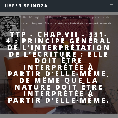
HYPER-SPINOZA
Accueil
>
Traité théologico-politique
>
Chapitre VII : De l’interprétation de
l’Ecriture.
>
TTP - chap.VII - §§1-4 : Principe général de l’interprétation de
l’Écriture (…)
TTP - CHAP.VII - §§1-
4 : PRINCIPE GÉNÉRAL
DE L’INTERPRÉTATION
DE L’ÉCRITURE : ELLE
DOIT ÊTRE
INTERPRÉTÉE À
PARTIR D’ELLE-MÊME,
DE MÊME QUE LA
NATURE DOIT ÊTRE
INTERPRÉTÉE À
PARTIR D’ELLE-MÊME.