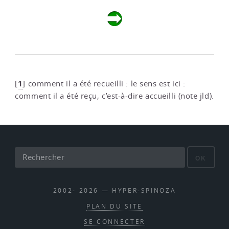
1
[
]
comment il a été recueilli : le sens est ici :
comment il a été reçu, c’est-à-dire accueilli (note jld).
OK
2002- 2026 — HYPER-SPINOZA
PLAN DU SITE
SE CONNECTER