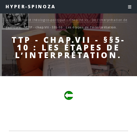
HYPER-SPINOZA
Accueil
>
Traité théologico-politique
>
Chapitre VII : De l’interprétation de
l’Ecriture.
>
TTP - chap.VII - §§5-10 : Les étapes de l’interprétation.
TTP - CHAP.VII - §§5-
10 : LES ÉTAPES DE
L’INTERPRÉTATION.