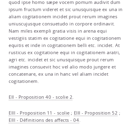
quod ipse homo sæpe vocem pomum audivit dum
ipsum fructum videret et sic unusquisque ex una in
aliam cogitationem incidet prout rerum imagines
uniuscujusque consuetudo in corpore ordinavit.
Nam miles exempli gratia visis in arena equi
vestigiis statim ex cogitatione equi in cogitationem
equitis et inde in cogitationem belli etc. incidet. At
rusticus ex cogitatione equi in cogitationem aratri,
agri etc. incidet et sic unusquisque prout rerum
imagines consuevit hoc vel alio modo jungere et
concatenare, ex una in hanc vel aliam incidet
cogitationem.
EII - Proposition 40 - scolie 2
.
EIII - Proposition 11 - scolie
;
EIII - Proposition 52
;
EIII - Définitions des affects - 04
.