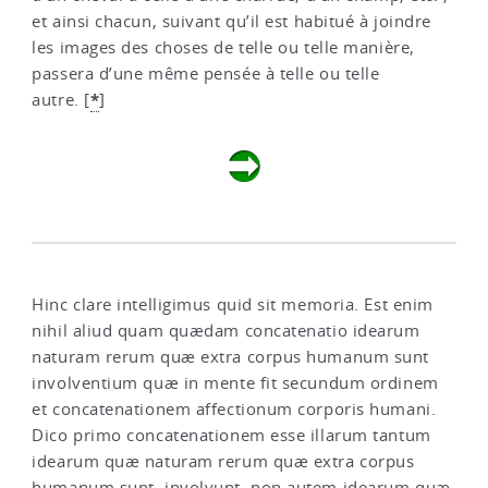
et ainsi chacun, suivant qu’il est habitué à joindre
les images des choses de telle ou telle manière,
passera d’une même pensée à telle ou telle
*
autre.
[
]
Hinc clare intelligimus quid sit memoria. Est enim
nihil aliud quam quædam concatenatio idearum
naturam rerum quæ extra corpus humanum sunt
involventium quæ in mente fit secundum ordinem
et concatenationem affectionum corporis humani.
Dico primo concatenationem esse illarum tantum
idearum quæ naturam rerum quæ extra corpus
humanum sunt, involvunt, non autem idearum quæ