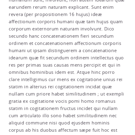
earundem rerum naturam explicant. Sunt enim
revera (per propositionem 16 hujus) ideæ
affectionum corporis humani quæ tam hujus quam
corporum externorum naturam involvunt. Dico
secundo hanc concatenationem fieri secundum
ordinem et concatenationem affectionum corporis
humani ut ipsam distinguerem a concatenatione
idearum quæ fit secundum ordinem intellectus quo
res per primas suas causas mens percipit et qui in
omnibus hominibus idem est. Atque hinc porro
clare intelligimus cur mens ex cogitatione unius rei
statim in alterius rei cogitationem incidat quæ
nullam cum priore habet similitudinem ; ut exempli
gratia ex cogitatione vocis pomi homo romanus
statim in cogitationem fructus incidet qui nullam
cum articulato illo sono habet similitudinem nec
aliquid commune nisi quod ejusdem hominis
corpus ab his duobus affectum sæpe fuit hoc est