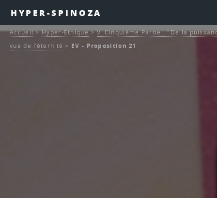
HYPER-SPINOZA
Accueil
>
Hyper-Ethique
>
V. Cinquième Partie : "De la puissan
vue de l’éternité
>
EV - Proposition 21