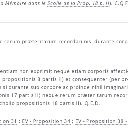
e la Mémoire dans le
Scolie de la Prop. 18 p. II
). C.Q.F
ue rerum præteritarum recordari nisi durante corp
entiam non exprimit neque etiam corporis affectio
propositionis 8 partis II) et consequenter (per pr
nisi durante suo corpore ac proinde nihil imaginari
ionis 17 partis II) neque rerum præteritarum recor
olio propositionis 18 partis II). Q.E.D.
tion 31
;
EV - Proposition 34
;
EV - Proposition 38 -