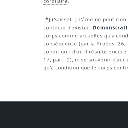
corollaire
.
*
[
]
(Saisset :) L’âme ne peut rie
Démonstrat
continue d’exister.
corps comme actuelles qu’à condi
conséquence (par la
Propos. 26, 
condition : d’où il résulte encore
17, part. 2
), ni se souvenir d’au
qu’à condition que le corps contin