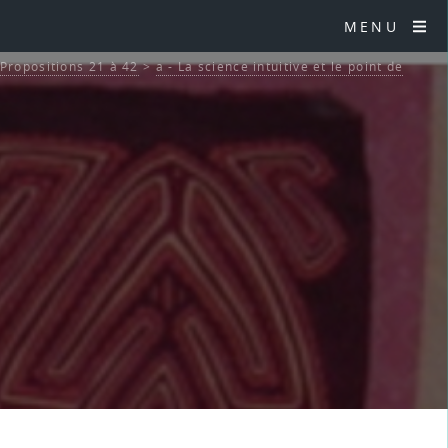
MENU
Propositions 21 à 42
>
a - La science intuitive et le point de