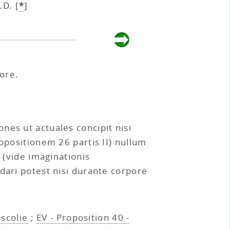
*
.D.
[
]
ore.
nes ut actuales concipit nisi
opositionem 26 partis II) nullum
 (vide imaginationis
dari potest nisi durante corpore
 scolie
;
EV - Proposition 40 -