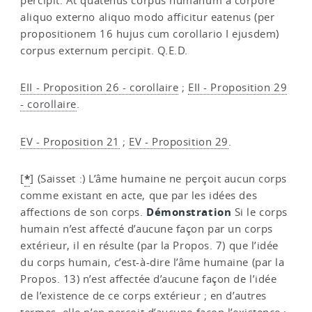
percipit. At quatenus corpus humanum a corpore
aliquo externo aliquo modo afficitur eatenus (per
propositionem 16 hujus cum corollario I ejusdem)
corpus externum percipit. Q.E.D.
EII - Proposition 26 - corollaire
;
EII - Proposition 29
- corollaire
.
EV - Proposition 21
;
EV - Proposition 29
.
*
[
]
(Saisset :) L’âme humaine ne perçoit aucun corps
comme existant en acte, que par les idées des
Démonstration
affections de son corps.
Si le corps
humain n’est affecté d’aucune façon par un corps
extérieur, il en résulte (par la Propos. 7) que l’idée
du corps humain, c’est-à-dire l’âme humaine (par la
Propos. 13) n’est affectée d’aucune façon de l’idée
de l’existence de ce corps extérieur ; en d’autres