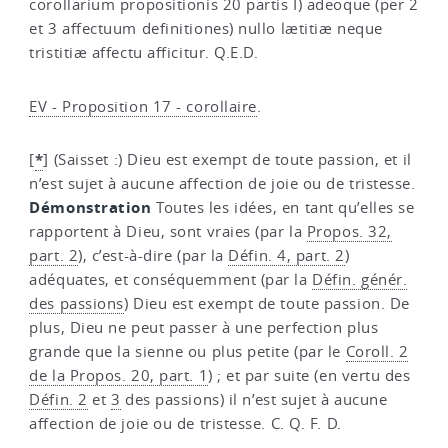
corollarium propositionis 20 partis I) adeoque (per 2
et 3 affectuum definitiones) nullo lætitiæ neque
tristitiæ affectu afficitur. Q.E.D.
EV - Proposition 17 - corollaire
.
*
[
]
(Saisset :) Dieu est exempt de toute passion, et il
n’est sujet à aucune affection de joie ou de tristesse.
Démonstration
Toutes les idées, en tant qu’elles se
rapportent à Dieu, sont vraies (par la
Propos. 32,
part. 2
), c’est-à-dire (par la
Défin. 4, part. 2
)
adéquates, et conséquemment (par la
Défin. génér.
des passions
) Dieu est exempt de toute passion. De
plus, Dieu ne peut passer à une perfection plus
grande que la sienne ou plus petite (par le
Coroll. 2
de la Propos. 20, part. 1
) ; et par suite (en vertu des
Défin. 2
et
3
des passions) il n’est sujet à aucune
affection de joie ou de tristesse. C. Q. F. D.