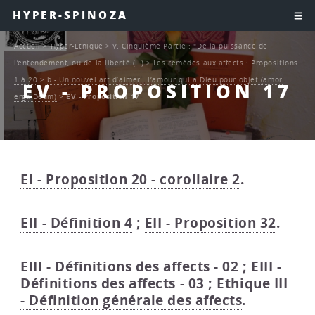
HYPER-SPINOZA
Accueil
>
Hyper-Ethique
>
V. Cinquième Partie : "De la puissance de
l’entendement, ou de la liberté (…)
>
Les remèdes aux affects : Propositions
1 à 20
>
b - Un nouvel art d’aimer : l’amour qui a Dieu pour objet (amor
EV - PROPOSITION 17
erga Deum)
>
EV - Proposition 17
EI - Proposition 20 - corollaire 2
.
EII - Définition 4
;
EII - Proposition 32
.
EIII - Définitions des affects - 02
;
EIII -
Définitions des affects - 03
;
Ethique III
- Définition générale des affects
.