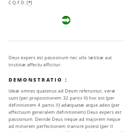
*
C.Q.F.D.
[
]
Deus expers est passionum nec ullo lætitiæ aut
tristitiæ affectu afficitur.
DEMONSTRATIO :
Ideæ omnes quatenus ad Deum referuntur, veræ
sunt (per propositionem 32 partis II) hoc est (per
definitionem 4 partis II) adæquatæ atque adeo (per
affectuum generalem definitionem) Deus expers est
passionum. Deinde Deus neque ad majorem neque
ad minorem perfectionem transire potest (per II