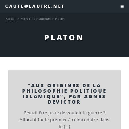
CAUTE@LAUTRE.NET
Accueil
>
Mots-clés
>
auteurs
>
Platon
PLATON
"AUX ORIGINES DE LA
PHILOSOPHIE POLITIQUE
ISLAMIQUE", PAR AGNÈS
DEVICTOR
Peut-il être juste de vouloir la guerre ?
Alfarabi fut le premier à réintroduire dans
le (…)